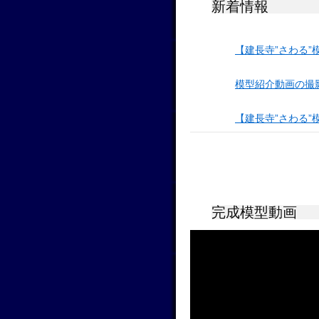
新着情報
【建長寺”さわる
模型紹介動画の撮
【建長寺”さわる
完成模型動画