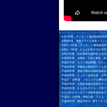
令和7年度 アイネット地域振興財団
令和6年度 神奈川子ども未来ファン
令和3～5年度 アイネット地域振興財
令和2・3年度 かながわ生き活き市民
令和元年度 社会貢献支援財団 社会
令和元年度 内閣府「子供と家族・若
平成31年度 キリン福祉財団「キリ
平成30年度 伊藤忠記念財団子ども文
平成29年度 神奈川県社会福祉協議
平成29年度 ニッセイ財団児童・少
平成27・28年度 パルシステム神奈
平成27年度 大和証券福祉財団ボラ
平成25年度 かながわ子ども・子育
かながわボランタリー活動推進基金21
平成22・23年度 神奈川県「子ども
平成20年度 横浜YMCA「夢すくす