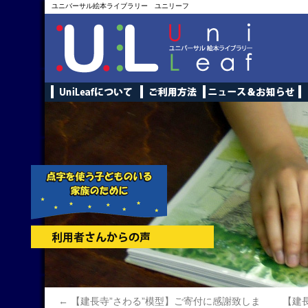
ユニバーサル絵本ライブラリー ユニリーフ
←
【建長寺”さわる”模型】ご寄付に感謝致しま
【建