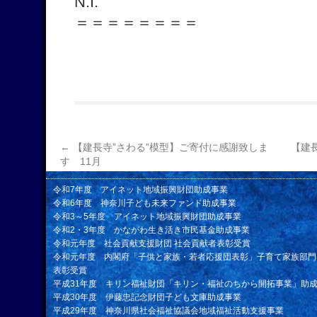
N.I.
＝＝＝＝＝＝＝＝
←
【建長寺”さわる”模型】ご寄付に感謝致しま
【建
す 11月
令和7年度 アイネット地域振興財団助成事業
令和6年度 神奈川子ども未来ファンド助成事業
令和3～5年度 アイネット地域振興財団助成事業
令和2・3年度 かながわ生き活き市民基金助成事業
令和元年度 社会貢献支援財団 社会貢献者表彰受賞
令和元年度 内閣府「子供と家族・若者応援団表彰」子育て家族部門
表彰受賞
平成31年度 キリン福祉財団「キリン・福祉のちから開拓事業」助
平成30年度 伊藤忠記念財団子ども文庫助成事業
平成29年度 神奈川県社会福祉協議会地域福祉活動支援事業