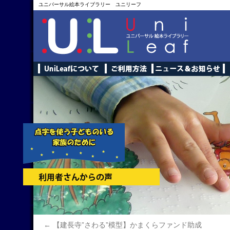
ユニバーサル絵本ライブラリー ユニリーフ
←
【建長寺”さわる”模型】かまくらファンド助成