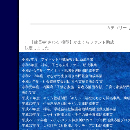
カテゴリー:
←
【建長寺”さわる”模型】かまくらファンド助成
決定しました
令和7年度 アイネット地域振興財団助成事業
令和6年度 神奈川子ども未来ファンド助成事業
令和3～5年度 アイネット地域振興財団助成事業
令和2・3年度 かながわ生き活き市民基金助成事業
令和元年度 社会貢献支援財団 社会貢献者表彰受賞
令和元年度 内閣府「子供と家族・若者応援団表彰」子育て家族部門
表彰受賞
平成31年度 キリン福祉財団「キリン・福祉のちから開拓事業」助
平成30年度 伊藤忠記念財団子ども文庫助成事業
平成29年度 神奈川県社会福祉協議会地域福祉活動支援事業
平成29年度 ニッセイ財団児童・少年の健全育成助成事業
平成27・28年度 パルシステム神奈川ゆめコープ市民活動応援プロ
平成27年度 大和証券福祉財団ボランティア活動助成事業