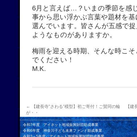
6月と言えば…？いまの季節を感
事から思い浮かぶ言葉や題材を基
選んでいます。皆さんが五感で捉
ようなものがありますか。
梅雨を迎える時期、そんな時こそ
でください！
M.K.
←
【建長寺”さわる”模型】初ご寄付！ご賛同の輪
【建
が・・
令和7年度 アイネット地域振興財団助成事業
令和6年度 神奈川子ども未来ファンド助成事業
令和3～5年度 アイネット地域振興財団助成事業