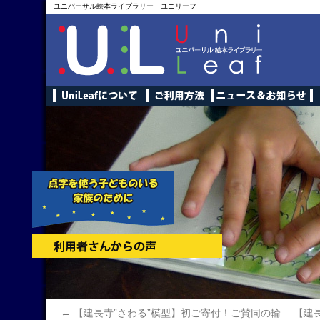
ユニバーサル絵本ライブラリー ユニリーフ
←
【建長寺”さわる”模型】初ご寄付！ご賛同の輪
【建