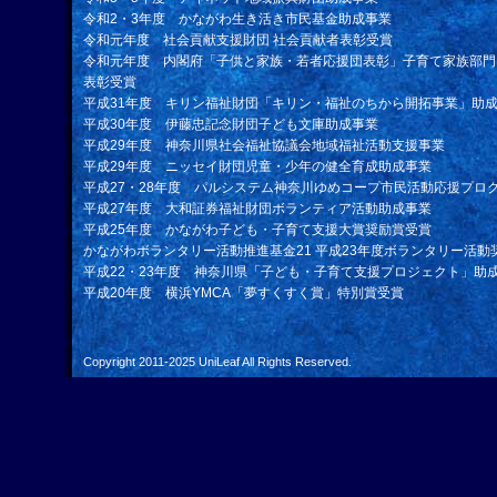
令和2・3年度 かながわ生き活き市民基金助成事業
令和元年度 社会貢献支援財団 社会貢献者表彰受賞
令和元年度 内閣府「子供と家族・若者応援団表彰」子育て家族部門
表彰受賞
平成31年度 キリン福祉財団「キリン・福祉のちから開拓事業」助
平成30年度 伊藤忠記念財団子ども文庫助成事業
平成29年度 神奈川県社会福祉協議会地域福祉活動支援事業
平成29年度 ニッセイ財団児童・少年の健全育成助成事業
平成27・28年度 パルシステム神奈川ゆめコープ市民活動応援プロ
平成27年度 大和証券福祉財団ボランティア活動助成事業
平成25年度 かながわ子ども・子育て支援大賞奨励賞受賞
かながわボランタリー活動推進基金21 平成23年度ボランタリー活動
平成22・23年度 神奈川県「子ども・子育て支援プロジェクト」助
平成20年度 横浜YMCA「夢すくすく賞」特別賞受賞
Copyright 2011-2025
UniLeaf
All Rights Reserved.