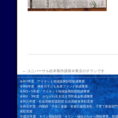
←
ユニバーサル絵本製作講座＠東京のチラシです
令和7年度 アイネット地域振興財団助成事業
令和6年度 神奈川子ども未来ファンド助成事業
令和3～5年度 アイネット地域振興財団助成事業
令和2・3年度 かながわ生き活き市民基金助成事業
令和元年度 社会貢献支援財団 社会貢献者表彰受賞
令和元年度 内閣府「子供と家族・若者応援団表彰」子育て家族部門
表彰受賞
平成31年度 キリン福祉財団「キリン・福祉のちから開拓事業」助