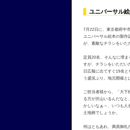
ユニバーサル絵
7月22日に、東京都府中
ユニバーサル絵本の製作
が、素敵なチラシをいた
定員20名、そんなに埋
すが、チラシをいただいた
日広報に出てすぐ19名
う盛況ぶり。地元開催と
ご担当者様から、「大下
る方が沢山いるんだなと
かしいなぁ～、いつも人
土地柄でしょうか。
何はともあれ、満員御礼