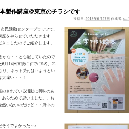
本製作講座＠東京のチラシです
投稿日:
2018年6月27日
作成者:
staf
市市民活動センタープラッツで、
講座をやらせていただきます
だきましたのでご紹介します。
まるかな・・と心配していたので
6月14日直後にすでに9名、21
となり、ネット受付は止ようとい
は大違い・・！
様のされている活動に興味のあ
、あらためて思いました。」お
全然いないのだけど・・府中の
だそうでよかった～♪