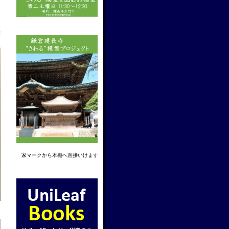
f
家マーク
から本棚へ直接いけます