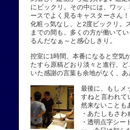
にビックリ。その中には、ワッ、
ースでよく見るキャスターさん！
化粧っ気なし、と2度ビックリ。
までの間も、多くの方が働いてい
るんだなぁ～と感心しきり。
控室に1時間、本番になると空気
たすら原稿どおり淡々と進行、ど
いた感謝の言葉も余地がなく、あ
最後に、もしメ
すねと言われて
然来ないことも
・あたしもさわ
・透明点字シー