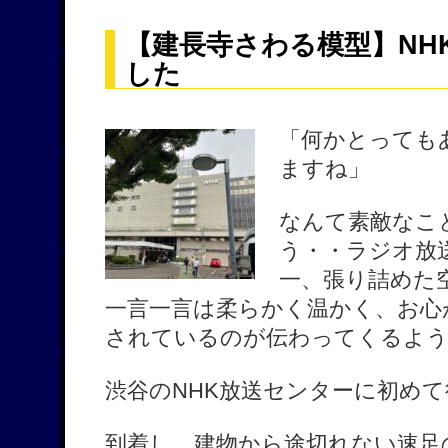
【建長寺さわる模型】NH
した
「何かとっても
ますね」
なんて素敵なこ
う・・ラジオ放
一、張り詰めた
一言一言は柔らかく温かく、お心
されているのが伝わってくるよう
渋谷のNHK放送センターに初め
到着し、建物から途切れない速足