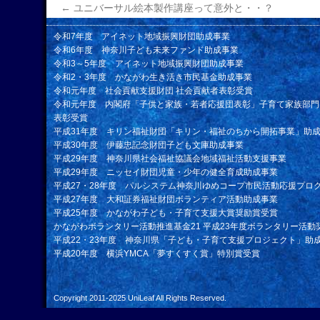
←
ユニバーサル絵本製作講座って意外と・・？
令和7年度 アイネット地域振興財団助成事業
令和6年度 神奈川子ども未来ファンド助成事業
令和3～5年度 アイネット地域振興財団助成事業
令和2・3年度 かながわ生き活き市民基金助成事業
令和元年度 社会貢献支援財団 社会貢献者表彰受賞
令和元年度 内閣府「子供と家族・若者応援団表彰」子育て家族部門
表彰受賞
平成31年度 キリン福祉財団「キリン・福祉のちから開拓事業」助
平成30年度 伊藤忠記念財団子ども文庫助成事業
平成29年度 神奈川県社会福祉協議会地域福祉活動支援事業
平成29年度 ニッセイ財団児童・少年の健全育成助成事業
平成27・28年度 パルシステム神奈川ゆめコープ市民活動応援プロ
平成27年度 大和証券福祉財団ボランティア活動助成事業
平成25年度 かながわ子ども・子育て支援大賞奨励賞受賞
かながわボランタリー活動推進基金21 平成23年度ボランタリー活動
平成22・23年度 神奈川県「子ども・子育て支援プロジェクト」助
平成20年度 横浜YMCA「夢すくすく賞」特別賞受賞
Copyright 2011-2025
UniLeaf
All Rights Reserved.