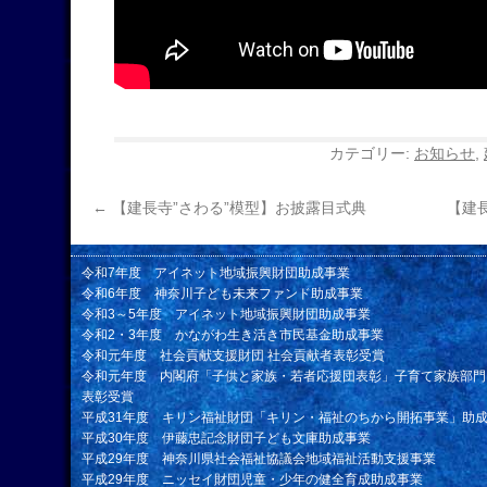
カテゴリー:
お知らせ
,
←
【建長寺”さわる”模型】お披露目式典
【建
令和7年度 アイネット地域振興財団助成事業
令和6年度 神奈川子ども未来ファンド助成事業
令和3～5年度 アイネット地域振興財団助成事業
令和2・3年度 かながわ生き活き市民基金助成事業
令和元年度 社会貢献支援財団 社会貢献者表彰受賞
令和元年度 内閣府「子供と家族・若者応援団表彰」子育て家族部門
表彰受賞
平成31年度 キリン福祉財団「キリン・福祉のちから開拓事業」助
平成30年度 伊藤忠記念財団子ども文庫助成事業
平成29年度 神奈川県社会福祉協議会地域福祉活動支援事業
平成29年度 ニッセイ財団児童・少年の健全育成助成事業