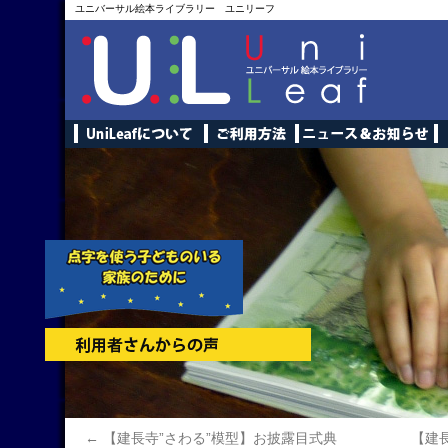
ユニバーサル絵本ライブラリー ユニリーフ
←
【建長寺”さわる”模型】お披露目式典
【建