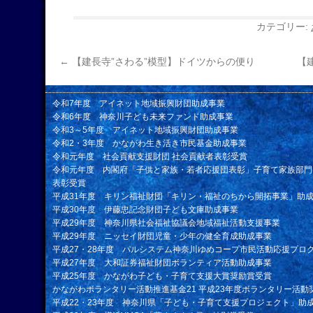
カテゴリー:
←
【建長寺”さわる”模型】ドイツからの便り
【
令和7年度 アイネット地域振興財団助成事業
令和6年度 神奈川子ども未来ファンド助成事業
令和3～5年度 アイネット地域振興財団助成事業
令和2・3年度 かながわ生き活き市民基金助成事業
令和元年度 社会貢献支援財団 社会貢献者表彰受賞
令和元年度 内閣府「子供と家族・若者応援団表彰」子育て家族部門
表彰受賞
平成31年度 キリン福祉財団「キリン・福祉のちから開拓事業」助
平成30年度 伊藤忠記念財団子ども文庫助成事業
平成29年度 神奈川県社会福祉協議会地域福祉活動支援事業
平成29年度 ニッセイ財団児童・少年の健全育成助成事業
平成27・28年度 パルシステム神奈川ゆめコープ市民活動応援プロ
平成27年度 大和証券福祉財団ボランティア活動助成事業
平成25年度 かながわ子ども・子育て支援大賞奨励賞受賞
かながわボランタリー活動推進基金21 平成23年度ボランタリー活動
平成22・23年度 神奈川県「子ども・子育て支援プロジェクト」助