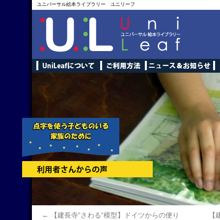
ユニバーサル絵本ライブラリー ユニリーフ
←
【建長寺”さわる”模型】ドイツからの便り
【