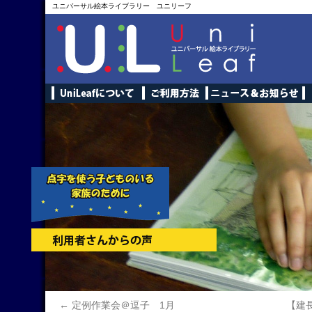
ユニバーサル絵本ライブラリー ユニリーフ
←
定例作業会＠逗子 1月
【建