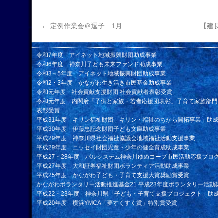
←
定例作業会＠逗子 1月
【建
令和7年度 アイネット地域振興財団助成事業
令和6年度 神奈川子ども未来ファンド助成事業
令和3～5年度 アイネット地域振興財団助成事業
令和2・3年度 かながわ生き活き市民基金助成事業
令和元年度 社会貢献支援財団 社会貢献者表彰受賞
令和元年度 内閣府「子供と家族・若者応援団表彰」子育て家族部門
表彰受賞
平成31年度 キリン福祉財団「キリン・福祉のちから開拓事業」助
平成30年度 伊藤忠記念財団子ども文庫助成事業
平成29年度 神奈川県社会福祉協議会地域福祉活動支援事業
平成29年度 ニッセイ財団児童・少年の健全育成助成事業
平成27・28年度 パルシステム神奈川ゆめコープ市民活動応援プロ
平成27年度 大和証券福祉財団ボランティア活動助成事業
平成25年度 かながわ子ども・子育て支援大賞奨励賞受賞
かながわボランタリー活動推進基金21 平成23年度ボランタリー活動
平成22・23年度 神奈川県「子ども・子育て支援プロジェクト」助
平成20年度 横浜YMCA「夢すくすく賞」特別賞受賞