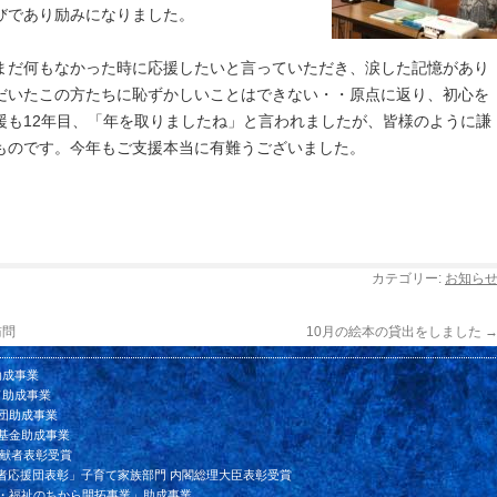
びであり励みになりました。
まだ何もなかった時に応援したいと言っていただき、涙した記憶があり
だいたこの方たちに恥ずかしいことはできない・・原点に返り、初心を
援も12年目、「年を取りましたね」と言われましたが、皆様のように謙
ものです。今年もご支援本当に有難うございました。
カテゴリー:
お知ら
訪問
10月の絵本の貸出をしました
助成事業
ド助成事業
団助成事業
基金助成事業
貢献者表彰受賞
者応援団表彰」子育て家族部門 内閣総理大臣表彰受賞
ン・福祉のちから開拓事業」助成事業