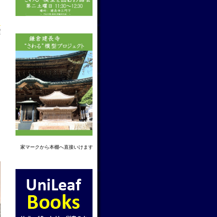
f
家マーク
から本棚へ直接いけます