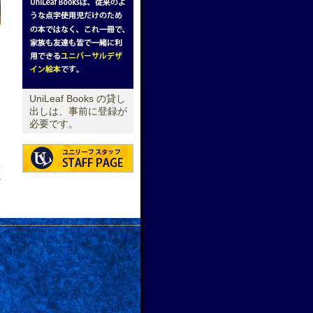
UniLeaf Books の貸し
出しは、事前に登録が
必要です。
せ
→