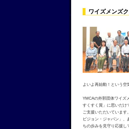
ワイズメンズク
よいよ再始動！という空
YMCAの外郭団体ワイズ
すくすく賞」に思いだけ
ご支援いただいています
ビジョン・ジャパン」、
ちの歩みを見守り応援し