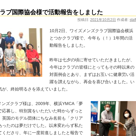
ラブ国際協会様で活動報告をしました
投稿日:
2021年10月2日
作成者:
staf
10月2日、ワイズメンズクラブ国際協会横浜
とつかクラブ様で、今年も（！）1年間の活
動報告をしました。
昨年は七夕の頃に寄せていただきましたが、
今年はクラブの皆様にとってもその時以来の
対面例会とあり、まずはお互いに健康労い活
躍を讃えながら、再会を喜び合いました。い
気が、終始明るさを添えていました。
メンズクラブ様は、2009年、横浜YMCA「夢
で応募し、特別賞をいただいた時からずっと
。英国のモデル団体にちなみ名前も「クリア
あったのは夢だけでした。以来変わらず私た
てくださり、年に一度前進しましたと報告で