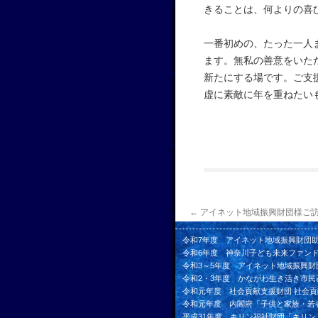
きることは、何よりの喜
一番初めの、たった一人
ます。無私の善意をいた
新たにする場です。ご支
虚に素敵に年を重ねたい
←
アイネット地域振興財団様ご
令和7年度 アイネット地域振興財団
令和6年度 神奈川子ども未来ファン
令和3～5年度 アイネット地域振興財
令和2・3年度 かながわ生き活き市民
令和元年度 社会貢献支援財団 社会
令和元年度 内閣府「子供と家族・若
平成31年度 キリン福祉財団「キリ