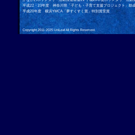
平成22・23年度 神奈川県「子ども・子育て支援プロジェクト」助
平成20年度 横浜YMCA「夢すくすく賞」特別賞受賞
Copyright 2011-2025
UniLeaf
All Rights Reserved.