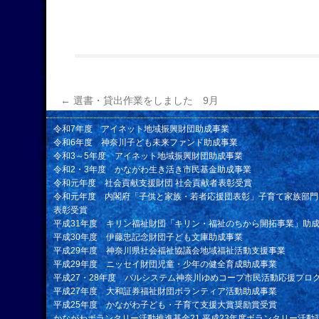
←
選書・貸出作業をしました 9月
令和7年度 アイネット地域振興財団助成事業
令和6年度 神奈川子ども未来ファンド助成事業
令和3～5年度 アイネット地域振興財団助成事業
令和2・3年度 かながわ生き活き市民基金助成事業
令和元年度 社会貢献支援財団 社会貢献者表彰受賞
令和元年度 内閣府「子供と家族・若者応援団表彰」子育て家族部門
表彰受賞
平成31年度 キリン福祉財団「キリン・福祉のちから開拓事業」助
平成30年度 伊藤忠記念財団子ども文庫助成事業
平成29年度 神奈川県社会福祉協議会地域福祉活動支援事業
平成29年度 ニッセイ財団児童・少年の健全育成助成事業
平成27・28年度 パルシステム神奈川ゆめコープ市民活動応援プロ
平成27年度 大和証券福祉財団ボランティア活動助成事業
平成25年度 かながわ子ども・子育て支援大賞奨励賞受賞
かながわボランタリー活動推進基金21 平成23年度ボランタリー活動