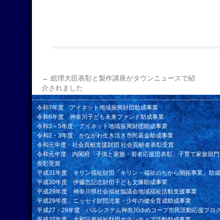
←
総理大臣表彰と製作講座がタウンニュースで紹
介されました
令和7年度 アイネット地域振興財団助成事業
令和6年度 神奈川子ども未来ファンド助成事業
令和3～5年度 アイネット地域振興財団助成事業
令和2・3年度 かながわ生き活き市民基金助成事業
令和元年度 社会貢献支援財団 社会貢献者表彰受賞
令和元年度 内閣府「子供と家族・若者応援団表彰」子育て家族部門
表彰受賞
平成31年度 キリン福祉財団「キリン・福祉のちから開拓事業」助
平成30年度 伊藤忠記念財団子ども文庫助成事業
平成29年度 神奈川県社会福祉協議会地域福祉活動支援事業
平成29年度 ニッセイ財団児童・少年の健全育成助成事業
平成27・28年度 パルシステム神奈川ゆめコープ市民活動応援プロ
平成27年度 大和証券福祉財団ボランティア活動助成事業