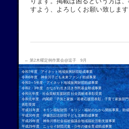
ります。掲載は困るという方は、
すよう、よろしくお願い致します
←
第2木曜定例作業会@逗子 9月
令和7年度 アイネット地域振興財団助成事業
令和6年度 神奈川子ども未来ファンド助成事業
令和3～5年度 アイネット地域振興財団助成事業
令和2・3年度 かながわ生き活き市民基金助成事業
令和元年度 社会貢献支援財団 社会貢献者表彰受賞
令和元年度 内閣府「子供と家族・若者応援団表彰」子育て家族部門
表彰受賞
平成31年度 キリン福祉財団「キリン・福祉のちから開拓事業」助
平成30年度 伊藤忠記念財団子ども文庫助成事業
平成29年度 神奈川県社会福祉協議会地域福祉活動支援事業
平成29年度 ニッセイ財団児童・少年の健全育成助成事業