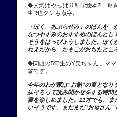
◆人気はやっぱり科学絵本⁈ 驚
生R也クンも点字。
「ぼく、あぶらぜみ」のほんを 
なつやすみのおすすめのほんとし
そうをはっぴょうしました。ぼく
れえだから たまごがおちたとこ
◆関西の5年生のY美ちゃん、マ
敵です。
今年のわが家は”お熱”の夏となり
妹そろって読み聞かせをする時間
書を楽しめました。11才でも、ま
いそうです。まだまだ”お母さん”