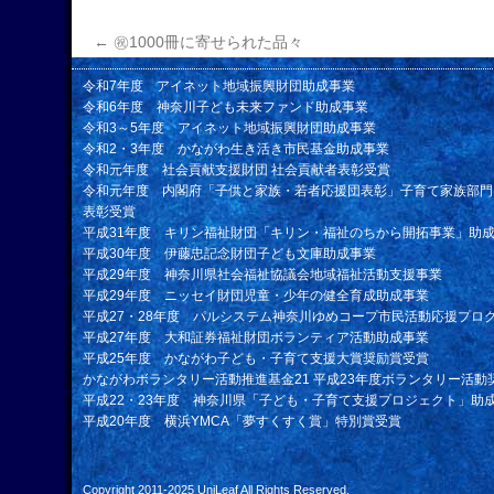
←
㊗1000冊に寄せられた品々
令和7年度 アイネット地域振興財団助成事業
令和6年度 神奈川子ども未来ファンド助成事業
令和3～5年度 アイネット地域振興財団助成事業
令和2・3年度 かながわ生き活き市民基金助成事業
令和元年度 社会貢献支援財団 社会貢献者表彰受賞
令和元年度 内閣府「子供と家族・若者応援団表彰」子育て家族部門
表彰受賞
平成31年度 キリン福祉財団「キリン・福祉のちから開拓事業」助
平成30年度 伊藤忠記念財団子ども文庫助成事業
平成29年度 神奈川県社会福祉協議会地域福祉活動支援事業
平成29年度 ニッセイ財団児童・少年の健全育成助成事業
平成27・28年度 パルシステム神奈川ゆめコープ市民活動応援プロ
平成27年度 大和証券福祉財団ボランティア活動助成事業
平成25年度 かながわ子ども・子育て支援大賞奨励賞受賞
かながわボランタリー活動推進基金21 平成23年度ボランタリー活動
平成22・23年度 神奈川県「子ども・子育て支援プロジェクト」助
平成20年度 横浜YMCA「夢すくすく賞」特別賞受賞
Copyright 2011-2025
UniLeaf
All Rights Reserved.