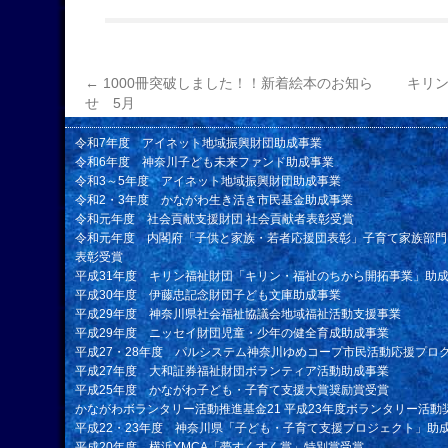
←
1000冊突破しました！！新着絵本のお知ら
キリ
せ 5月
令和7年度 アイネット地域振興財団助成事業
令和6年度 神奈川子ども未来ファンド助成事業
令和3～5年度 アイネット地域振興財団助成事業
令和2・3年度 かながわ生き活き市民基金助成事業
令和元年度 社会貢献支援財団 社会貢献者表彰受賞
令和元年度 内閣府「子供と家族・若者応援団表彰」子育て家族部門
表彰受賞
平成31年度 キリン福祉財団「キリン・福祉のちから開拓事業」助
平成30年度 伊藤忠記念財団子ども文庫助成事業
平成29年度 神奈川県社会福祉協議会地域福祉活動支援事業
平成29年度 ニッセイ財団児童・少年の健全育成助成事業
平成27・28年度 パルシステム神奈川ゆめコープ市民活動応援プロ
平成27年度 大和証券福祉財団ボランティア活動助成事業
平成25年度 かながわ子ども・子育て支援大賞奨励賞受賞
かながわボランタリー活動推進基金21 平成23年度ボランタリー活動
平成22・23年度 神奈川県「子ども・子育て支援プロジェクト」助
平成20年度 横浜YMCA「夢すくすく賞」特別賞受賞