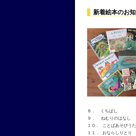
新着絵本のお知
８． くちばし
９． ねむりのはなし
１０． ことばあそびう
１１． おならしりとり