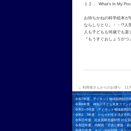
１２． What’s In My Poc
お待ちかねの科学絵本が
ならしりとり』・・!?
人も子どもも何歳でも楽
『もうすぐおしょうがつ
←
利用者さんからのお便り 11
令和7年度 アイネット地域振興財団
令和6年度 神奈川子ども未来ファン
令和3～5年度 アイネット地域振興財
令和2・3年度 かながわ生き活き市民
令和元年度 社会貢献支援財団 社会
令和元年度 内閣府「子供と家族・若
平成31年度 キリン福祉財団「キリ