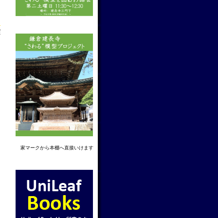
f
家マーク
から本棚へ直接いけます