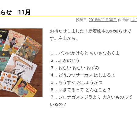
らせ 11月
投稿日:
2018年11月30日
作成者:
staf
お待たせしました！新着絵本のお知らせで
す。左上から、
１．パンのかけらと ちいさなあくま
２．ふきのとう
３．ねむい ねむい ねずみ
４．どうぶつサーカス はじまるよ
５．もうすぐ おしょうがつ
６．いきてるって どんなこと？
７．シロナガスクジラより 大きいものって
いるの？
た