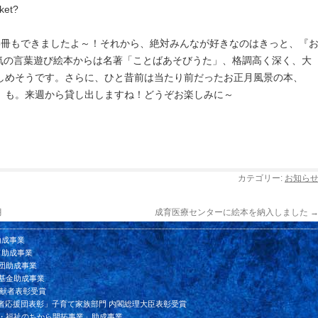
ket?
5冊もできましたよ～！それから、絶対みんなが好きなのはきっと、『
人気の言葉遊び絵本からは名著「ことばあそびうた」、格調高く深く、大
しめそうです。さらに、ひと昔前は当たり前だったお正月風景の本、
』も。来週から貸し出しますね！どうぞお楽しみに～
カテゴリー:
お知ら
月
成育医療センターに絵本を納入しました
助成事業
ド助成事業
団助成事業
基金助成事業
貢献者表彰受賞
者応援団表彰」子育て家族部門 内閣総理大臣表彰受賞
ン・福祉のちから開拓事業」助成事業