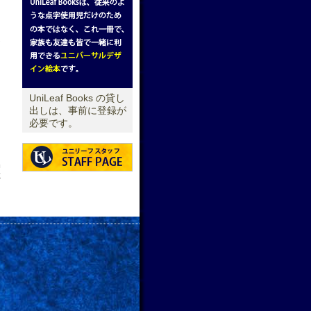
お
UniLeaf Books の貸し
出しは、事前に登録が
必要です。
せ
→