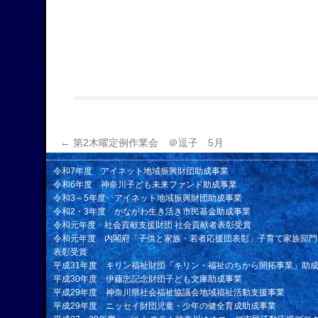
←
第2木曜定例作業会 ＠逗子 5月
令和7年度 アイネット地域振興財団助成事業
令和6年度 神奈川子ども未来ファンド助成事業
令和3～5年度 アイネット地域振興財団助成事業
令和2・3年度 かながわ生き活き市民基金助成事業
令和元年度 社会貢献支援財団 社会貢献者表彰受賞
令和元年度 内閣府「子供と家族・若者応援団表彰」子育て家族部門
表彰受賞
平成31年度 キリン福祉財団「キリン・福祉のちから開拓事業」助
平成30年度 伊藤忠記念財団子ども文庫助成事業
平成29年度 神奈川県社会福祉協議会地域福祉活動支援事業
平成29年度 ニッセイ財団児童・少年の健全育成助成事業