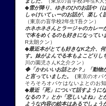
ました
。（東京の盲学校3年生K大
◆
雪が降り、ゆきのひのお話や（
しゃけいてぃーのお話が、楽しく
（東京の盲学校2年生T吾クン）
ホネホネさんとラージャのカレー
で本をめくるのも好きになってい
R太朗クン）
◆
最近本がとても好きなK之介、
す。妹がよんでる本もよこどりし
川の園児さんK之介クン）
◆「かわいいお話とか？」「動物
と言っていました
。（
東京のオバ
そろそろオバケはないよとのお
◆
最近「死」について話すように
なるの？」とか「悲しいよね」と
ような内容の絵本はあるでしょう