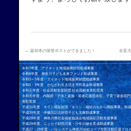
←
返却本の保管ポストができました！
全盲
令和7年度 アイネット地域振興財団助成事業
令和6年度 神奈川子ども未来ファンド助成事業
令和3～5年度 アイネット地域振興財団助成事業
令和2・3年度 かながわ生き活き市民基金助成事業
令和元年度 社会貢献支援財団 社会貢献者表彰受賞
令和元年度 内閣府「子供と家族・若者応援団表彰」子育て家族部門
表彰受賞
平成31年度 キリン福祉財団「キリン・福祉のちから開拓事業」助
平成30年度 伊藤忠記念財団子ども文庫助成事業
平成29年度 神奈川県社会福祉協議会地域福祉活動支援事業
平成29年度 ニッセイ財団児童・少年の健全育成助成事業
平成27・28年度 パルシステム神奈川ゆめコープ市民活動応援プロ