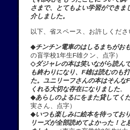
さまで、とてもよい学習ができま
介しました。
以下、省スペース、お許しくださ
◆
チンチン電車のはしるまちがお
の盲学校1年生F雄クン、点字）
◇
ダジャレの本は笑いながら読ん
も終わりになり、F雄は読むのも
た。ユニリーフさんの本はそんな
くれる大切な存在になりました
。
◆
あらしのよるにをまた貸してく
実さん、点字）
◆
いつも楽しみに絵本を待ってお
リーズが全部読めてよかった！と