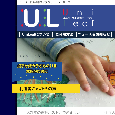
ユニバーサル絵本ライブラリー ユニリーフ
←
返却本の保管ポストができました！
全盲