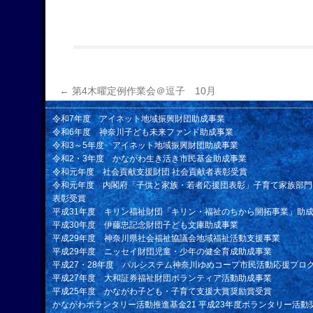
←
第4木曜定例作業会＠逗子 10月
令和7年度 アイネット地域振興財団助成事業
令和6年度 神奈川子ども未来ファンド助成事業
令和3～5年度 アイネット地域振興財団助成事業
令和2・3年度 かながわ生き活き市民基金助成事業
令和元年度 社会貢献支援財団 社会貢献者表彰受賞
令和元年度 内閣府「子供と家族・若者応援団表彰」子育て家族部門
表彰受賞
平成31年度 キリン福祉財団「キリン・福祉のちから開拓事業」助
平成30年度 伊藤忠記念財団子ども文庫助成事業
平成29年度 神奈川県社会福祉協議会地域福祉活動支援事業
平成29年度 ニッセイ財団児童・少年の健全育成助成事業
平成27・28年度 パルシステム神奈川ゆめコープ市民活動応援プロ
平成27年度 大和証券福祉財団ボランティア活動助成事業
平成25年度 かながわ子ども・子育て支援大賞奨励賞受賞
かながわボランタリー活動推進基金21 平成23年度ボランタリー活動