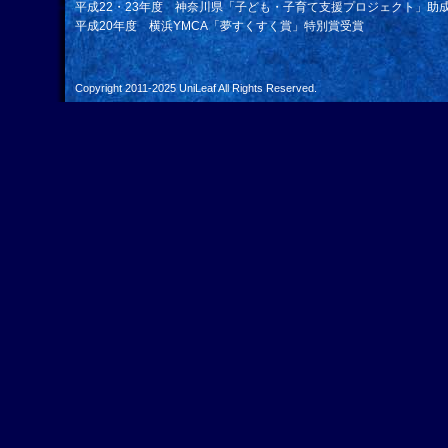
平成22・23年度 神奈川県「子ども・子育て支援プロジェクト」助
平成20年度 横浜YMCA「夢すくすく賞」特別賞受賞
Copyright 2011-2025
UniLeaf
All Rights Reserved.