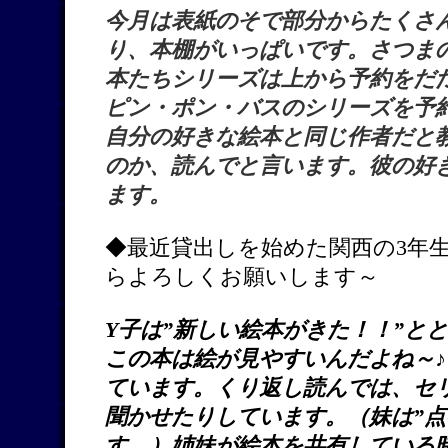
今月は表紙のそで部分からたくさ
り、本棚がいっぱいです。さつま
本たちシリーズは上から予約をだ
ピン・ポン・バスのシリーズを予
自分の好きな絵本と同じ作者だと
のか、読んでと言います。彼の好
ます。
◆最近貸出しを始めた関西の3年
らよろしくお願いします～
Y子は”新しい絵本がきた！！”と
この本は絵が見やすいんだよね～♪
ています。くり返し読んでは、セ
聞かせたりしています。（妹は”点
す。）姉妹が絵本を共有している