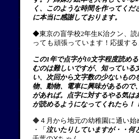
く、このような時間を作ってくだ
に本当に感謝しております。
◆東京の盲学校2年生K治クン、
っても頑張っています！応援する
この1年で点字が10文字程度読め
むのは難しいですが、知っている
い、次回から文字数の少ないもの
物、動物、電車に興味があるので
があれば。点字に対するやる気は
が読めるようになってくれたら！
◆
４月から地元の幼稚園に通い始
・「
泣いたりしていますが・・何
千葉のYちゃん。