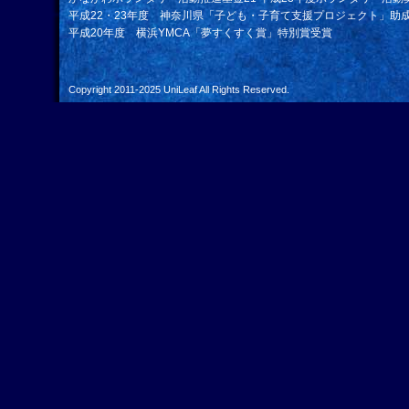
平成22・23年度 神奈川県「子ども・子育て支援プロジェクト」助
平成20年度 横浜YMCA「夢すくすく賞」特別賞受賞
Copyright 2011-2025
UniLeaf
All Rights Reserved.