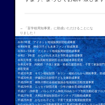
←
「盲学校周知事業」に助成いただけることにな
りました！
令和7年度 アイネット地域振興財団助成事業
令和6年度 神奈川子ども未来ファンド助成事業
令和3～5年度 アイネット地域振興財団助成事業
令和2・3年度 かながわ生き活き市民基金助成事業
令和元年度 社会貢献支援財団 社会貢献者表彰受賞
令和元年度 内閣府「子供と家族・若者応援団表彰」子育て家族部門
表彰受賞
平成31年度 キリン福祉財団「キリン・福祉のちから開拓事業」助
平成30年度 伊藤忠記念財団子ども文庫助成事業
平成29年度 神奈川県社会福祉協議会地域福祉活動支援事業
平成29年度 ニッセイ財団児童・少年の健全育成助成事業
平成27・28年度 パルシステム神奈川ゆめコープ市民活動応援プロ
平成27年度 大和証券福祉財団ボランティア活動助成事業
平成25年度 かながわ子ども・子育て支援大賞奨励賞受賞
かながわボランタリー活動推進基金21 平成23年度ボランタリー活動