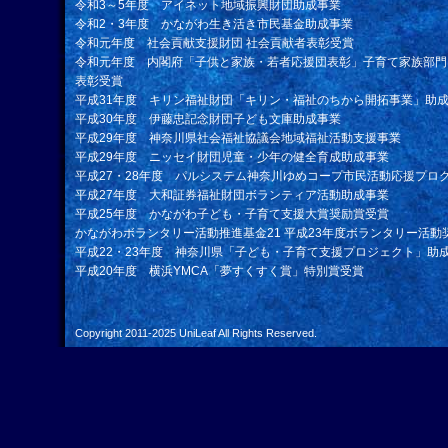
令和3～5年度 アイネット地域振興財団助成事業
令和2・3年度 かながわ生き活き市民基金助成事業
令和元年度 社会貢献支援財団 社会貢献者表彰受賞
令和元年度 内閣府「子供と家族・若者応援団表彰」子育て家族部門
表彰受賞
平成31年度 キリン福祉財団「キリン・福祉のちから開拓事業」助
平成30年度 伊藤忠記念財団子ども文庫助成事業
平成29年度 神奈川県社会福祉協議会地域福祉活動支援事業
平成29年度 ニッセイ財団児童・少年の健全育成助成事業
平成27・28年度 パルシステム神奈川ゆめコープ市民活動応援プロ
平成27年度 大和証券福祉財団ボランティア活動助成事業
平成25年度 かながわ子ども・子育て支援大賞奨励賞受賞
かながわボランタリー活動推進基金21 平成23年度ボランタリー活動
平成22・23年度 神奈川県「子ども・子育て支援プロジェクト」助
平成20年度 横浜YMCA「夢すくすく賞」特別賞受賞
Copyright 2011-2025
UniLeaf
All Rights Reserved.