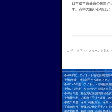
日本絵本賞受賞の佐野洋
す。点字の触り心地はど
←
学生点字マイスターの名刺を
令和7年度 アイネット地域振興財団
令和6年度 神奈川子ども未来ファン
令和3～5年度 アイネット地域振興財
令和2・3年度 かながわ生き活き市民
令和元年度 社会貢献支援財団 社会
令和元年度 内閣府「子供と家族・若
平成31年度 キリン福祉財団「キリ
平成30年度 伊藤忠記念財団子ども文
平成29年度 神奈川県社会福祉協議