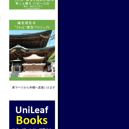
f
家マーク
から本棚へ直接いけます