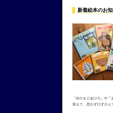
新着絵本のお知
『めのまどあけろ』や『
覚えて、思わず口ずさん