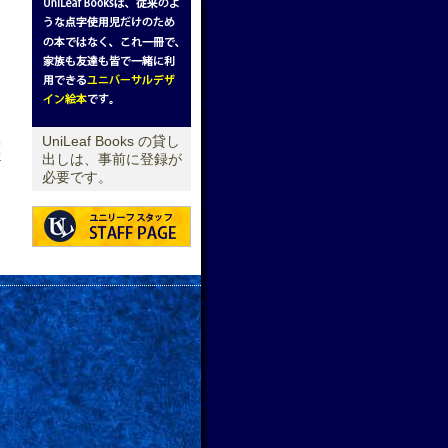
UniLeaf Books の貸し
せ
出しは、事前に登録が
必要です。
→