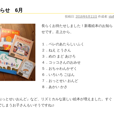
らせ 6月
投稿日:
2016年6月11日
作成者:
staf
長らくお待たせしました！新着絵本のお知ら
せです。左上から、
１．ペレのあたらしいふく
２．ねえ とうさん
３．めの まど あけろ
４．コッコさんのおみせ
５．おちゃわんかぞく
６．いろいろ ごはん
７．おっとせい おんど
８．あかい かさ
おっとせいおんど』など、リズミカルな楽しい絵本が増えました。すぐ
でしまうお子さんもいそうですね♫