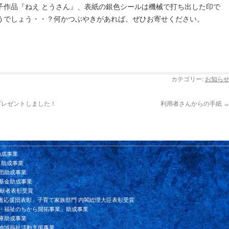
子作品『ねえ とうさん』、表紙の銀色シールは機械で打ち出した印で
うでしょう・・？何かつぶやきがあれば、ぜひお寄せください。
カテゴリー:
お知ら
プレゼントしました！
利用者さんからの手紙
助成事業
ド助成事業
団助成事業
基金助成事業
貢献者表彰受賞
者応援団表彰」子育て家族部門 内閣総理大臣表彰受賞
ン・福祉のちから開拓事業」助成事業
庫助成事業
会地域福祉活動支援事業