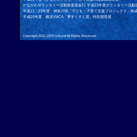
かながわボランタリー活動推進基金21 平成23年度ボランタリー活動
平成22・23年度 神奈川県「子ども・子育て支援プロジェクト」助
平成20年度 横浜YMCA「夢すくすく賞」特別賞受賞
Copyright 2011-2025
UniLeaf
All Rights Reserved.