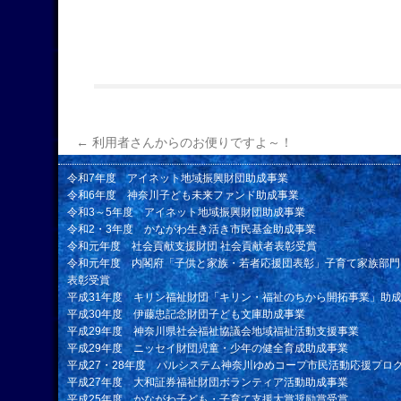
←
利用者さんからのお便りですよ～！
令和7年度 アイネット地域振興財団助成事業
令和6年度 神奈川子ども未来ファンド助成事業
令和3～5年度 アイネット地域振興財団助成事業
令和2・3年度 かながわ生き活き市民基金助成事業
令和元年度 社会貢献支援財団 社会貢献者表彰受賞
令和元年度 内閣府「子供と家族・若者応援団表彰」子育て家族部門
表彰受賞
平成31年度 キリン福祉財団「キリン・福祉のちから開拓事業」助
平成30年度 伊藤忠記念財団子ども文庫助成事業
平成29年度 神奈川県社会福祉協議会地域福祉活動支援事業
平成29年度 ニッセイ財団児童・少年の健全育成助成事業
平成27・28年度 パルシステム神奈川ゆめコープ市民活動応援プロ
平成27年度 大和証券福祉財団ボランティア活動助成事業
平成25年度 かながわ子ども・子育て支援大賞奨励賞受賞