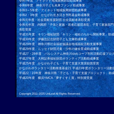
令和7年度 アイネット地域振興財団助成事業
令和6年度 神奈川子ども未来ファンド助成事業
令和3～5年度 アイネット地域振興財団助成事業
令和2・3年度 かながわ生き活き市民基金助成事業
令和元年度 社会貢献支援財団 社会貢献者表彰受賞
令和元年度 内閣府「子供と家族・若者応援団表彰」子育て家族部門
表彰受賞
平成31年度 キリン福祉財団「キリン・福祉のちから開拓事業」助
平成30年度 伊藤忠記念財団子ども文庫助成事業
平成29年度 神奈川県社会福祉協議会地域福祉活動支援事業
平成29年度 ニッセイ財団児童・少年の健全育成助成事業
平成27・28年度 パルシステム神奈川ゆめコープ市民活動応援プロ
平成27年度 大和証券福祉財団ボランティア活動助成事業
平成25年度 かながわ子ども・子育て支援大賞奨励賞受賞
かながわボランタリー活動推進基金21 平成23年度ボランタリー活動
平成22・23年度 神奈川県「子ども・子育て支援プロジェクト」助
平成20年度 横浜YMCA「夢すくすく賞」特別賞受賞
Copyright 2011-2025
UniLeaf
All Rights Reserved.