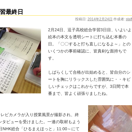
習最終日
投稿日:
2014年2月24日
作成者:
staf
2月24日、逗子高校総合学習3日目、いよいよ
絵本の本文を透明シートに打ち込む本番の
日。「〇〇すると打ち直しになるよ～」との
いくつかの事前確認に、皆真剣な面持ちで
す。
しばらくして合格が出始めると、皆自分のシ
ートを胸にリラックスした雰囲気に・・キビ
しいチェックはこれからですが、3日間で本
番まで、皆よく頑張りましたね。
テレビカメラが入り授業風景が撮影され、終
ンタビューを受けました。一連の取材もよう
NHK総合「ひるまえほっと」11:00～にて