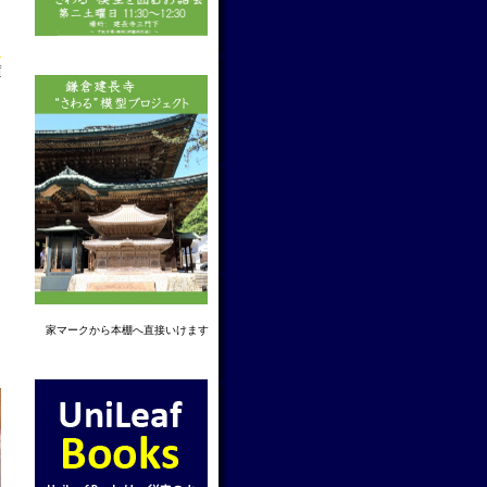
f
家マーク
から本棚へ直接いけます