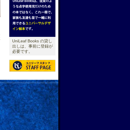
せ
UniLeaf Books の貸し
出しは、事前に登録が
必要です。
→