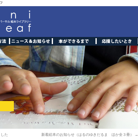
フ
ました
新着絵本のお知らせ（はるのゆきだるま ほか全３冊）