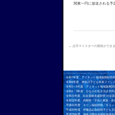
関東一円に放送される予
←
点字マイスターの賞状ができ
令和7年度 アイネット地域振興財団
令和6年度 神奈川子ども未来ファン
令和3～5年度 アイネット地域振興財
令和2・3年度 かながわ生き活き市民
令和元年度 社会貢献支援財団 社会
令和元年度 内閣府「子供と家族・若
平成31年度 キリン福祉財団「キリ
平成30年度 伊藤忠記念財団子ども文
平成29年度 神奈川県社会福祉協議