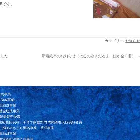
定です。
カテゴリー:
お知ら
ました
新着絵本のお知らせ（はるのゆきだるま ほか全３冊）
助成事業
ド助成事業
団助成事業
基金助成事業
貢献者表彰受賞
者応援団表彰」子育て家族部門 内閣総理大臣表彰受賞
ン・福祉のちから開拓事業」助成事業
庫助成事業
会地域福祉活動支援事業