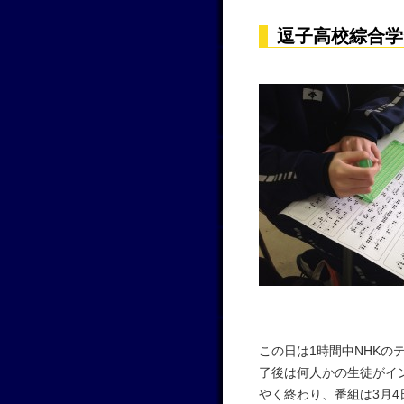
逗子高校綜合学
この日は1時間中NHKの
了後は何人かの生徒がイ
やく終わり、番組は3月4日