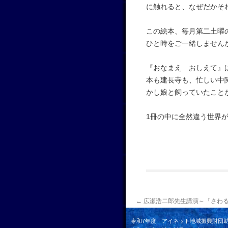
に触れると、なぜだかそ
この絵本、毎月第二土曜
ひと時をご一緒しません
『おなまえ おしえて』
本も建長寺も、忙しい中
かし娘と飼っていたこと
1冊の中に全然違う世界
←
広瀬浩二郎先生講演～「さわ
令和7年度 アイネット地域振興財団