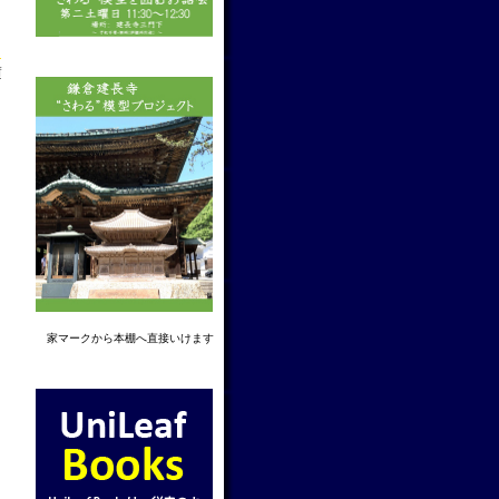
f
家マーク
から本棚へ直接いけます