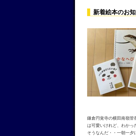
新着絵本のお知
鎌倉円覚寺の横田南嶺管
は可愛いけれど、わかっ
そうなんだ・・一朝一夕