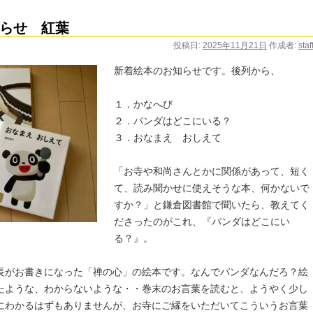
らせ 紅葉
投稿日:
2025年11月21日
作成者:
staf
新着絵本のお知らせです。後列から、
１．かなへび
２．パンダはどこにいる？
３．おなまえ おしえて
「お寺や和尚さんとかに関係があって、短く
て、読み聞かせに使えそうな本、何かないで
すか？」と鎌倉図書館で聞いたら、教えてく
ださったのがこれ、『パンダはどこにい
る？』。
長がお書きになった「禅の心」の絵本です。なんでパンダなんだろ？絵
たような、わからないような・・巻末のお言葉を読むと、ようやく少し
にわかるはずもありませんが、お寺にご縁をいただいてこういうお言葉