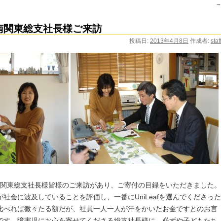
社南関東総支社長様ご来訪
投稿日:
2013年4月8日
作成者:
staf
社南関東総支社長様皆様のご来訪があり、ご寄付の目録をいただきました。
社会に波及していることを評価し、一番にUniLeafを選んでくださった
比べれば微々たる額だが、社員一人一人が汗をかいたお金ですとのお言
です。障害児にお心を寄せてくださる総支社長様に、必ずや子どもたち