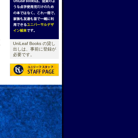
UniLeaf Books の貸し
報
出しは、事前に登録が
必要です。
た
→