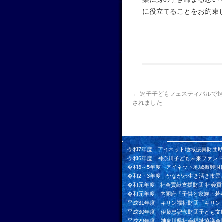
に役立てることをお約束
←
逗子子どもフェスティバルで
されました
令和7年度 アイネット地域振興財団
令和6年度 神奈川子ども未来ファン
令和3～5年度 アイネット地域振興財
令和2・3年度 かながわ生き活き市民
令和元年度 社会貢献支援財団 社会
令和元年度 内閣府「子供と家族・若
平成31年度 キリン福祉財団「キリ
平成30年度 伊藤忠記念財団子ども文
平成29年度 神奈川県社会福祉協議