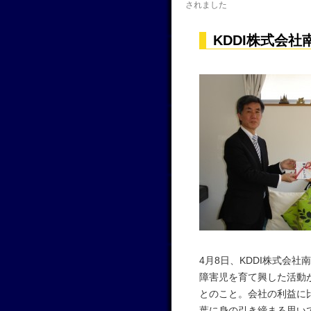
されました
KDDI株式会
4月8日、KDDI株式会
障害児を育て興した活動が
とのこと。会社の利益に
葉に身の引き締まる思い