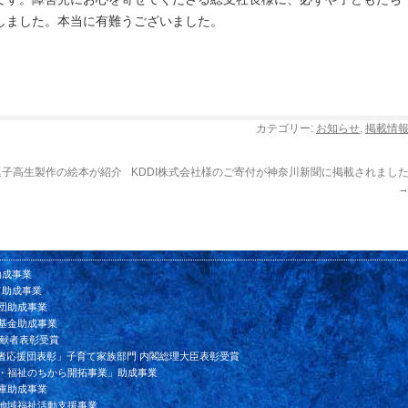
しました。本当に有難うございました。
カテゴリー:
お知らせ
,
掲載情
逗子高生製作の絵本が紹介
KDDI株式会社様のご寄付が神奈川新聞に掲載されまし
助成事業
ド助成事業
団助成事業
基金助成事業
貢献者表彰受賞
者応援団表彰」子育て家族部門 内閣総理大臣表彰受賞
ン・福祉のちから開拓事業」助成事業
庫助成事業
会地域福祉活動支援事業