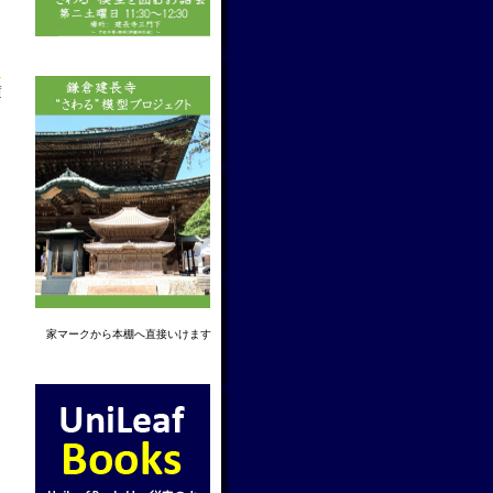
→
f
家マーク
から本棚へ直接いけます