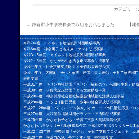
カテゴリー:
←
鎌倉市小中学校長会で取組をお話しました
【建
令和7年度 アイネット地域振興財団助成事業
令和6年度 神奈川子ども未来ファンド助成事業
令和3～5年度 アイネット地域振興財団助成事業
令和2・3年度 かながわ生き活き市民基金助成事業
令和元年度 社会貢献支援財団 社会貢献者表彰受賞
令和元年度 内閣府「子供と家族・若者応援団表彰」子育て家族部門
表彰受賞
平成31年度 キリン福祉財団「キリン・福祉のちから開拓事業」助
平成30年度 伊藤忠記念財団子ども文庫助成事業
平成29年度 神奈川県社会福祉協議会地域福祉活動支援事業
平成29年度 ニッセイ財団児童・少年の健全育成助成事業
平成27・28年度 パルシステム神奈川ゆめコープ市民活動応援プロ
平成27年度 大和証券福祉財団ボランティア活動助成事業
平成25年度 かながわ子ども・子育て支援大賞奨励賞受賞
かながわボランタリー活動推進基金21 平成23年度ボランタリー活動
平成22・23年度 神奈川県「子ども・子育て支援プロジェクト」助
平成20年度 横浜YMCA「夢すくすく賞」特別賞受賞