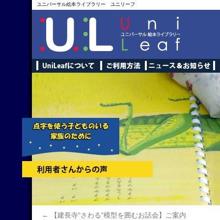
ユニバーサル絵本ライブラリー ユニリーフ
←
【建長寺”さわる”模型を囲むお話会】ご案内