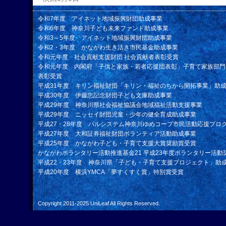
令和7年度 アイネット地域振興財団助成事業
令和6年度 神奈川子ども未来ファンド助成事業
令和3～5年度 アイネット地域振興財団助成事業
令和2・3年度 かながわ生き活き市民基金助成事業
令和元年度 社会貢献支援財団 社会貢献者表彰受賞
令和元年度 内閣府「子供と家族・若者応援団表彰」子育て家族部門
表彰受賞
平成31年度 キリン福祉財団「キリン・福祉のちから開拓事業」助
平成30年度 伊藤忠記念財団子ども文庫助成事業
平成29年度 神奈川県社会福祉協議会地域福祉活動支援事業
平成29年度 ニッセイ財団児童・少年の健全育成助成事業
平成27・28年度 パルシステム神奈川ゆめコープ市民活動応援プロ
平成27年度 大和証券福祉財団ボランティア活動助成事業
平成25年度 かながわ子ども・子育て支援大賞奨励賞受賞
かながわボランタリー活動推進基金21 平成23年度ボランタリー活動
平成22・23年度 神奈川県「子ども・子育て支援プロジェクト」助
平成20年度 横浜YMCA「夢すくすく賞」特別賞受賞
Copyright 2011-2025
UniLeaf
All Rights Reserved.