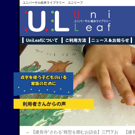
ユニバーサル絵本ライブラリー ユニリーフ
←
【建長寺”さわる”模型を囲むお話会】三門下お
【建