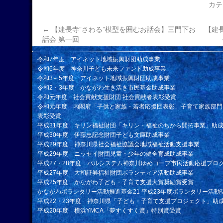
カテ
←
【建長寺”さわる”模型を囲むお話会】三門下お
【建
話会 第一回
令和7年度 アイネット地域振興財団助成事業
令和6年度 神奈川子ども未来ファンド助成事業
令和3～5年度 アイネット地域振興財団助成事業
令和2・3年度 かながわ生き活き市民基金助成事業
令和元年度 社会貢献支援財団 社会貢献者表彰受賞
令和元年度 内閣府「子供と家族・若者応援団表彰」子育て家族部門
表彰受賞
平成31年度 キリン福祉財団「キリン・福祉のちから開拓事業」助
平成30年度 伊藤忠記念財団子ども文庫助成事業
平成29年度 神奈川県社会福祉協議会地域福祉活動支援事業
平成29年度 ニッセイ財団児童・少年の健全育成助成事業
平成27・28年度 パルシステム神奈川ゆめコープ市民活動応援プロ
平成27年度 大和証券福祉財団ボランティア活動助成事業
平成25年度 かながわ子ども・子育て支援大賞奨励賞受賞
かながわボランタリー活動推進基金21 平成23年度ボランタリー活動
平成22・23年度 神奈川県「子ども・子育て支援プロジェクト」助
平成20年度 横浜YMCA「夢すくすく賞」特別賞受賞