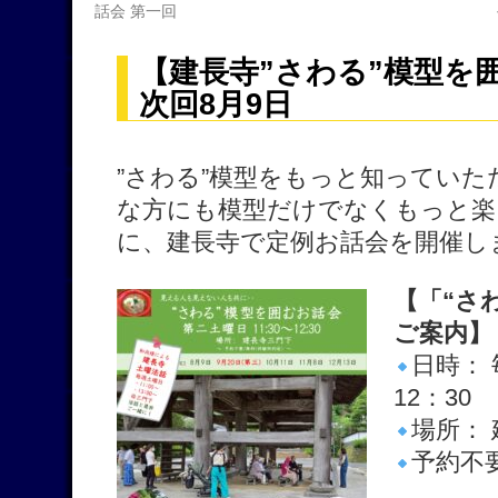
話会 第一回
【建長寺”さわる”模型
次回8月9日
”さわる”模型をもっと知ってい
な方にも模型だけでなくもっと楽
に、建長寺で定例お話会を開催し
【「“さ
ご案内】
日時： 
12：30
場所：
予約不