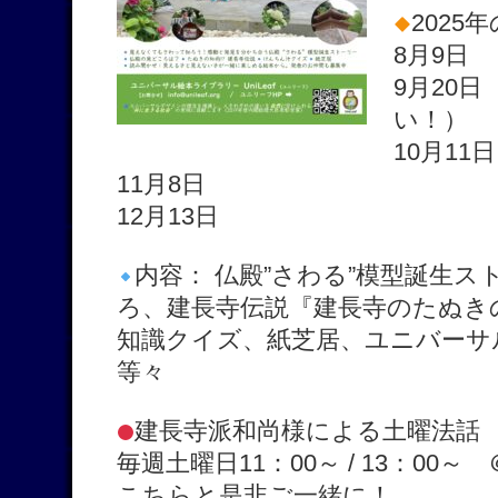
2025
8月9日
9月20
い！）
10月11日
11月8日
12月13日
内容： 仏殿”さわる”模型誕生
ろ、建長寺伝説『建長寺のたぬき
知識クイズ、紙芝居、ユニバーサ
等々
建長寺派和尚様による土曜法話
毎週土曜日11：00～ / 13：00～
こちらと是非ご一緒に！