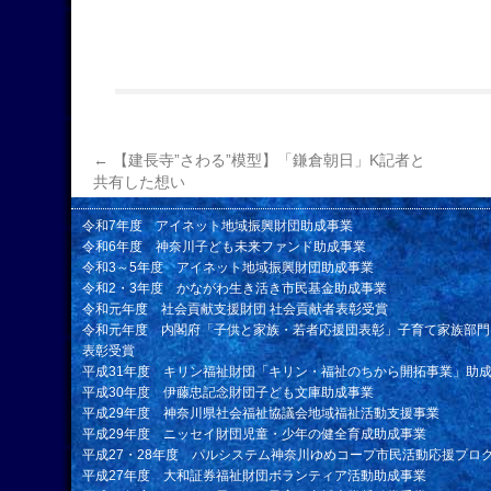
←
【建長寺”さわる”模型】「鎌倉朝日」K記者と
共有した想い
令和7年度 アイネット地域振興財団助成事業
令和6年度 神奈川子ども未来ファンド助成事業
令和3～5年度 アイネット地域振興財団助成事業
令和2・3年度 かながわ生き活き市民基金助成事業
令和元年度 社会貢献支援財団 社会貢献者表彰受賞
令和元年度 内閣府「子供と家族・若者応援団表彰」子育て家族部門
表彰受賞
平成31年度 キリン福祉財団「キリン・福祉のちから開拓事業」助
平成30年度 伊藤忠記念財団子ども文庫助成事業
平成29年度 神奈川県社会福祉協議会地域福祉活動支援事業
平成29年度 ニッセイ財団児童・少年の健全育成助成事業
平成27・28年度 パルシステム神奈川ゆめコープ市民活動応援プロ
平成27年度 大和証券福祉財団ボランティア活動助成事業