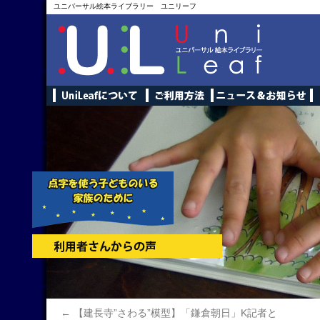
ユニバーサル絵本ライブラリー ユニリーフ
←
【建長寺”さわる”模型】「鎌倉朝日」K記者と