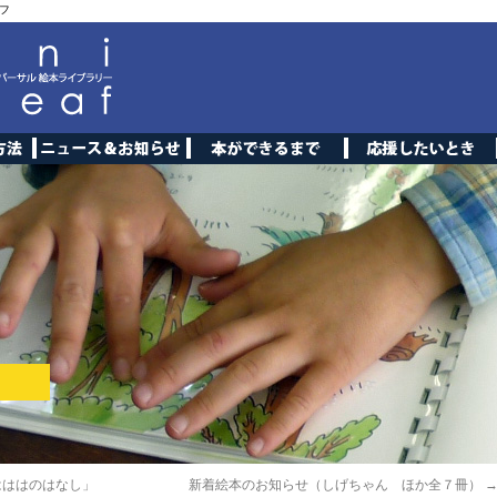
フ
はははのはなし」
新着絵本のお知らせ（しげちゃん ほか全７冊）