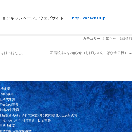
クションキャンペーン」ウェブサイト
http://kanachari.jp/
カテゴリー:
お知らせ
,
掲載情
はははのはなし」
新着絵本のお知らせ（しげちゃん ほか全７冊）
助成事業
ド助成事業
団助成事業
基金助成事業
貢献者表彰受賞
者応援団表彰」子育て家族部門 内閣総理大臣表彰受賞
ン・福祉のちから開拓事業」助成事業
庫助成事業
会地域福祉活動支援事業