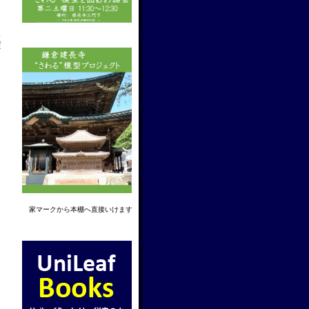
f
家マーク
から本棚へ直接いけます