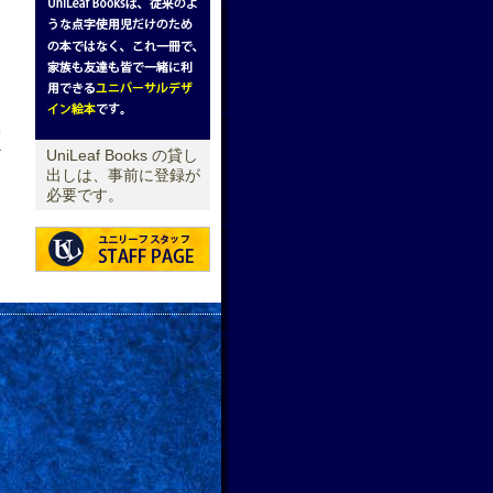
報
UniLeaf Books の貸し
出しは、事前に登録が
必要です。
→