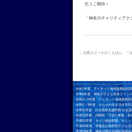
乞うご期待！
「神奈川チャリティア
←
点図入り！かがくえほん 「
令和7年度 アイネット地域振興財団
令和6年度 神奈川子ども未来ファン
令和3～5年度 アイネット地域振興財
令和2・3年度 かながわ生き活き市民
令和元年度 社会貢献支援財団 社会
令和元年度 内閣府「子供と家族・若
平成31年度 キリン福祉財団「キリ
平成30年度 伊藤忠記念財団子ども文
平成29年度 神奈川県社会福祉協議