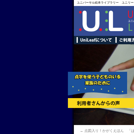
ユニバーサル絵本ライブラリー ユニリー
←
点図入り！かがくえほん 「