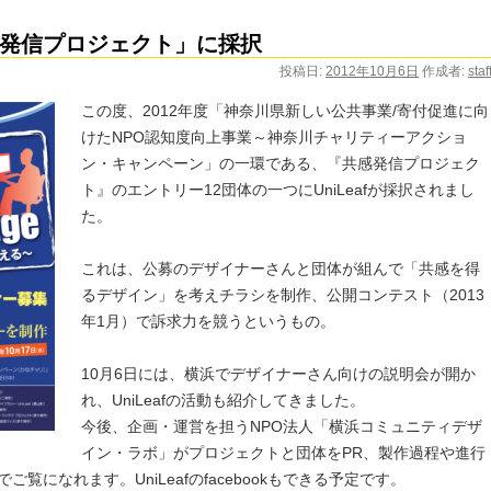
発信プロジェクト」に採択
投稿日:
2012年10月6日
作成者:
staf
この度、2012年度「神奈川県新しい公共事業/寄付促進に向
けたNPO認知度向上事業～神奈川チャリティーアクショ
ン・キャンペーン」の一環である、『共感発信プロジェク
ト』のエントリー12団体の一つにUniLeafが採択されまし
た。
これは、公募のデザイナーさんと団体が組んで「共感を得
るデザイン」を考えチラシを制作、公開コンテスト（2013
年1月）で訴求力を競うというもの。
10月6日には、横浜でデザイナーさん向けの説明会が開か
れ、UniLeafの活動も紹介してきました。
今後、企画・運営を担うNPO法人「横浜コミュニティデザ
イン・ラボ」がプロジェクトと団体をPR、製作過程や進行
ご覧になれます。UniLeafのfacebookもできる予定です。