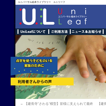
ユニバーサル絵本ライブラリー ユニリーフ
←
【建長寺”さわる”模型】皆様に支えられて最終
【建