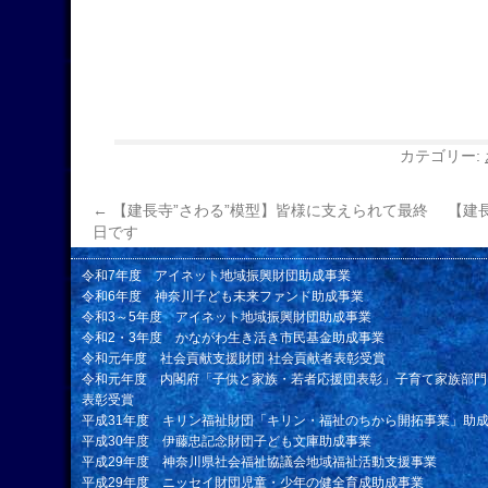
カテゴリー:
←
【建長寺”さわる”模型】皆様に支えられて最終
【建
日です
令和7年度 アイネット地域振興財団助成事業
令和6年度 神奈川子ども未来ファンド助成事業
令和3～5年度 アイネット地域振興財団助成事業
令和2・3年度 かながわ生き活き市民基金助成事業
令和元年度 社会貢献支援財団 社会貢献者表彰受賞
令和元年度 内閣府「子供と家族・若者応援団表彰」子育て家族部門
表彰受賞
平成31年度 キリン福祉財団「キリン・福祉のちから開拓事業」助
平成30年度 伊藤忠記念財団子ども文庫助成事業
平成29年度 神奈川県社会福祉協議会地域福祉活動支援事業
平成29年度 ニッセイ財団児童・少年の健全育成助成事業