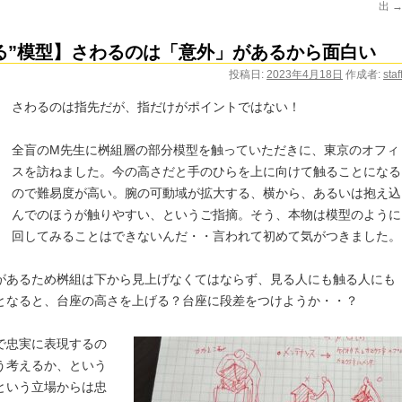
出
る”模型】さわるのは「意外」があるから面白い
投稿日:
2023年4月18日
作成者:
staf
さわるのは指先だが、指だけがポイントではない！
全盲のM先生に桝組層の部分模型を触っていただきに、東京のオフィ
スを訪ねました。今の高さだと手のひらを上に向けて触ることになる
ので難易度が高い。腕の可動域が拡大する、横から、あるいは抱え込
んでのほうが触りやすい、というご指摘。そう、本物は模型のように
回してみることはできないんだ・・言われて初めて気がつきました。
があるため桝組は下から見上げなくてはならず、見る人にも触る人にも
となると、台座の高さを上げる？台座に段差をつけようか・・？
で忠実に表現するの
う考えるか、という
という立場からは忠