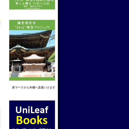
→
f
家マーク
から本棚へ直接いけます