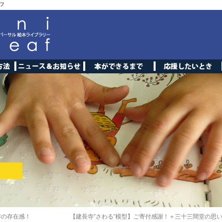
フ
作の存在感！
【建長寺”さわる”模型】ご寄付感謝！＋三十三間堂の思