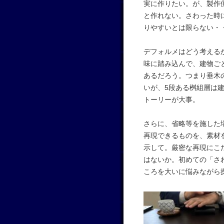
実に作りたい。が、製作
と作れない。さわった時
りやすいとは限らない・
デフォルメはどう考える
味に踏み込んで、建物ご
あるだろう。つまり垂木
いが、5段ある桝組層は
トーリーが大事。
さらに、省略等を施した
再現できるものを、素材
示して。厳密な再現にこ
はないか。初めての「さ
ころを大いに悩みながら