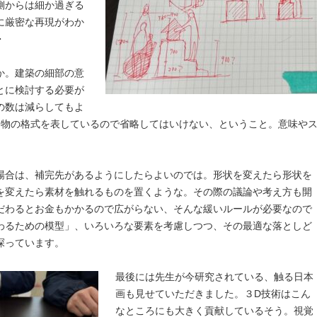
側からは細か過ぎる
に厳密な再現がわか
・
か。建築の細部の意
とに検討する必要が
の数は減らしてもよ
建物の格式を表しているので省略してはいけない、ということ。意味や
場合は、補完先があるようにしたらよいのでは。形状を変えたら形状を
を変えたら素材を触れるものを置くような。その際の議論や考え方も開
だわるとお金もかかるので広がらない、そんな緩いルールが必要なので
わるための模型」、いろいろな要素を考慮しつつ、その最適な落としど
探っています。
最後には先生が今研究されている、触る日本
画も見せていただきました。３D技術はこん
なところにも大きく貢献しているそう。視覚