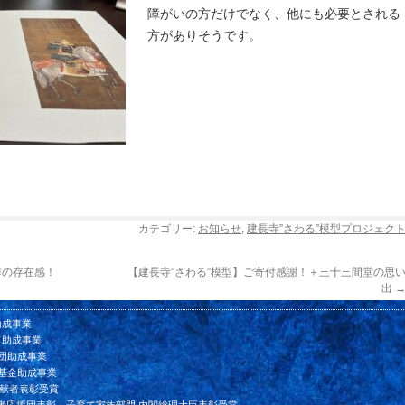
障がいの方だけでなく、他にも必要とされる
方がありそうです。
カテゴリー:
お知らせ
,
建長寺”さわる”模型プロジェク
作の存在感！
【建長寺”さわる”模型】ご寄付感謝！＋三十三間堂の思
出
助成事業
ド助成事業
団助成事業
基金助成事業
貢献者表彰受賞