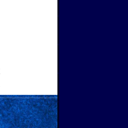
ト
い
→