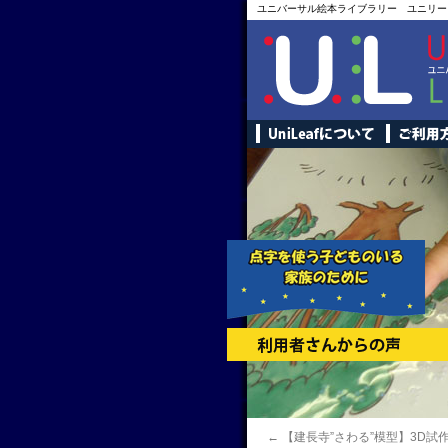
ユニバーサル絵本ライブラリー ユニリー
←
【建長寺”さわる”模型】3D試