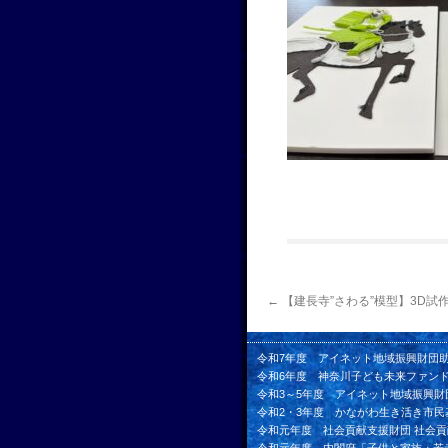
←
【建長寺”さわる”模型】3D試
令和7年度 アイネット地域振興財団
令和6年度 神奈川子ども未来ファン
令和3～5年度 アイネット地域振興財
令和2・3年度 かながわ生き活き市民
令和元年度 社会貢献支援財団 社会