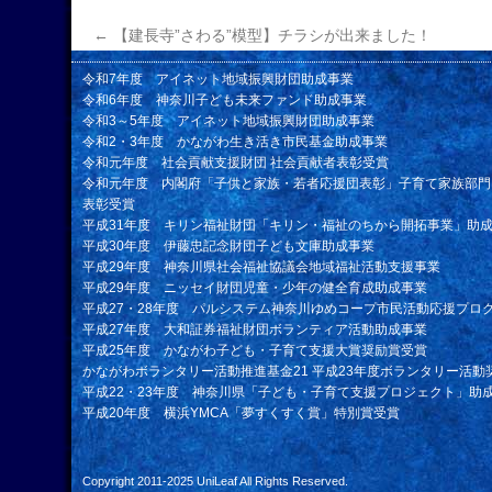
←
【建長寺”さわる”模型】チラシが出来ました！
令和7年度 アイネット地域振興財団助成事業
令和6年度 神奈川子ども未来ファンド助成事業
令和3～5年度 アイネット地域振興財団助成事業
令和2・3年度 かながわ生き活き市民基金助成事業
令和元年度 社会貢献支援財団 社会貢献者表彰受賞
令和元年度 内閣府「子供と家族・若者応援団表彰」子育て家族部門
表彰受賞
平成31年度 キリン福祉財団「キリン・福祉のちから開拓事業」助
平成30年度 伊藤忠記念財団子ども文庫助成事業
平成29年度 神奈川県社会福祉協議会地域福祉活動支援事業
平成29年度 ニッセイ財団児童・少年の健全育成助成事業
平成27・28年度 パルシステム神奈川ゆめコープ市民活動応援プロ
平成27年度 大和証券福祉財団ボランティア活動助成事業
平成25年度 かながわ子ども・子育て支援大賞奨励賞受賞
かながわボランタリー活動推進基金21 平成23年度ボランタリー活動
平成22・23年度 神奈川県「子ども・子育て支援プロジェクト」助
平成20年度 横浜YMCA「夢すくすく賞」特別賞受賞
Copyright 2011-2025
UniLeaf
All Rights Reserved.