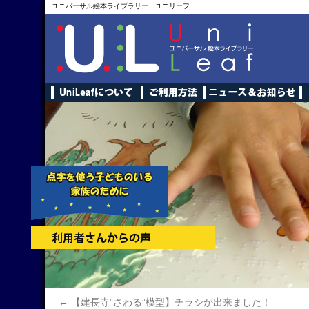
ユニバーサル絵本ライブラリー ユニリーフ
←
【建長寺”さわる”模型】チラシが出来ました！