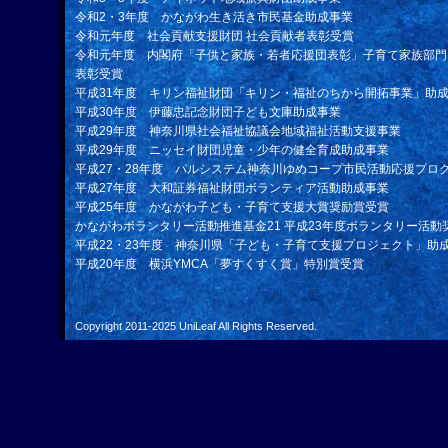
令和2・3年度 かながわ生き活き市民基金助成事業
令和元年度 社会貢献支援財団 社会貢献者表彰受賞
令和元年度 内閣府「子供と家族・若者応援団表彰」子育て家族部門
表彰受賞
平成31年度 キリン福祉財団「キリン・福祉のちから開拓事業」助
平成30年度 伊藤忠記念財団子ども文庫助成事業
平成29年度 神奈川県社会福祉協議会地域福祉活動支援事業
平成29年度 ニッセイ財団児童・少年の健全育成助成事業
平成27・28年度 パルシステム神奈川ゆめコープ市民活動応援プロ
平成27年度 大和証券福祉財団ボランティア活動助成事業
平成25年度 かながわ子ども・子育て支援大賞奨励賞受賞
かながわボランタリー活動推進基金21 平成23年度ボランタリー活動
平成22・23年度 神奈川県「子ども・子育て支援プロジェクト」助
平成20年度 横浜YMCA「夢すくすく賞」特別賞受賞
Copyright 2011-2025
UniLeaf
All Rights Reserved.