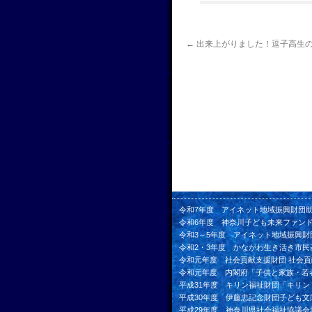
←
出来上がりました！逗子高生
令和7年度 アイネット地域振興財団
令和6年度 神奈川子ども未来ファン
令和3～5年度 アイネット地域振興財
令和2・3年度 かながわ生き活き市民
令和元年度 社会貢献支援財団 社会
令和元年度 内閣府「子供と家族・若
平成31年度 キリン福祉財団「キリ
平成30年度 伊藤忠記念財団子ども文
平成29年度 神奈川県社会福祉協議