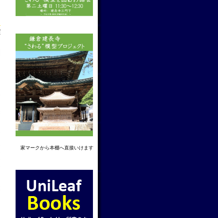
f
家マーク
から本棚へ直接いけます