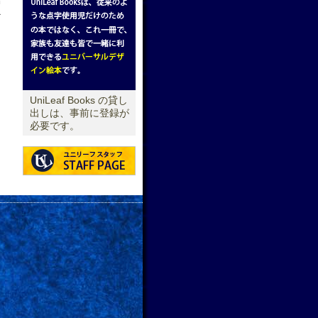
報
→
UniLeaf Books の貸し
出しは、事前に登録が
必要です。