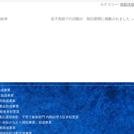
カテゴリー:
掲載情
の絵本
逗子高校での活動が 朝日新聞に掲載されました
助成事業
ド助成事業
団助成事業
基金助成事業
貢献者表彰受賞
者応援団表彰」子育て家族部門 内閣総理大臣表彰受賞
ン・福祉のちから開拓事業」助成事業
庫助成事業
会地域福祉活動支援事業