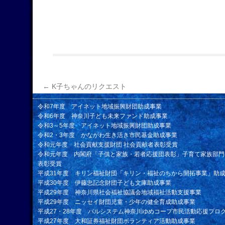
←
K子ちゃんのリクエスト
令和7年度 アイネット地域振興財団助成事業
令和6年度 神奈川子ども未来ファンド助成事業
令和3～5年度 アイネット地域振興財団助成事業
令和2・3年度 かながわ生き活き市民基金助成事業
令和元年度 社会貢献支援財団 社会貢献者表彰受賞
令和元年度 内閣府「子供と家族・若者応援団表彰」子育て家族部門
表彰受賞
平成31年度 キリン福祉財団「キリン・福祉のちから開拓事業」助
平成30年度 伊藤忠記念財団子ども文庫助成事業
平成29年度 神奈川県社会福祉協議会地域福祉活動支援事業
平成29年度 ニッセイ財団児童・少年の健全育成助成事業
平成27・28年度 パルシステム神奈川ゆめコープ市民活動応援プロ
平成27年度 大和証券福祉財団ボランティア活動助成事業