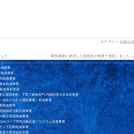
カテゴリー:
お知ら
ました
製作講座に参加した高校生が授業で発表しました
助成事業
ド助成事業
団助成事業
基金助成事業
貢献者表彰受賞
者応援団表彰」子育て家族部門 内閣総理大臣表彰受賞
ン・福祉のちから開拓事業」助成事業
庫助成事業
会地域福祉活動支援事業
年の健全育成助成事業
川ゆめコープ市民活動応援プログラム支援事業
ンティア活動助成事業
て支援大賞奨励賞受賞