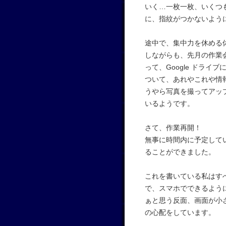
いく…一枚一枚、いくつ
に、指紋がつかないよう
途中で、集中力を休める
しながらも、先月の作業会で
って、Google ドライ
ついて、あれやこれや情
うやら写真を撮ってアッ
いるようです。
さて、作業再開！
無事に時間内に予定して
ることができました。
これを書いている私はす
で、スマホでできるよう
ぁと思う反面、画面が小
の心配をしています。