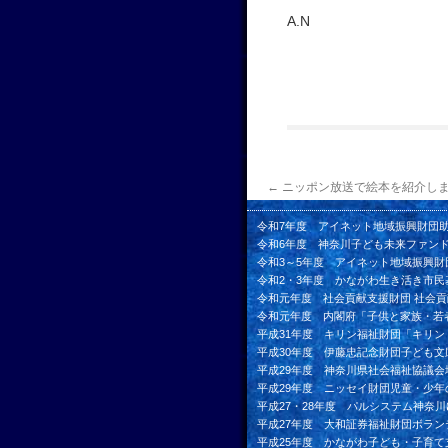
A.N
←
ニッポン放送で絵本を紹介し
令和7年度 アイネット地域振興財団
令和6年度 神奈川子ども未来ファン
令和3～5年度 アイネット地域振興財
令和2・3年度 かながわ生き活き市民
令和元年度 社会貢献支援財団 社会
令和元年度 内閣府「子供と家族・若
平成31年度 キリン福祉財団「キリ
平成30年度 伊藤忠記念財団子ども文
平成29年度 神奈川県社会福祉協議
平成29年度 ニッセイ財団児童・少
平成27・28年度 パルシステム神奈
平成27年度 大和証券福祉財団ボラ
平成25年度 かながわ子ども・子育