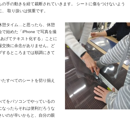
もの手の動きを経て裁断されていきます。 シートに傷をつけないよう
に、 取り扱いは慎重です。
休憩タイム…と思ったら、休憩
始めた「iPhone で写真を撮
ブにあげてテキスト化する」ことに
報交換に余念がありません。ど
プするところまでは順調にきて
いたすべてのシートを切り揃え
べてをパソコンでやっているの
になったらそれは便利だろうな
さいのが辛いかもと、自分の眼