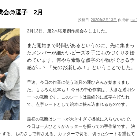
業会@逗子 2月
投稿日:
2020年2月13日
作成者:
staf
2月13日、第2木曜定例作業会をしました。
まだ開始まで時間があるというのに、先に集まっ
たメンバーが細かいビーズを手にものづくりを始
めています。何やら素敵な点字の小物ができる予
感が…？ 「先のお楽しみ！」ということでした。
早速、今日の作業に使う道具の運び込みが始まりまし
た。もちろん絵本も！ 今日の中心作業は、大きな透明シ
ートの裁断です。このシートは最終的に点字を打たれ
て、点字シートとして絵本に挟み込まれるものです。
最初の裁断はシートが大きすぎて機械に入らないので、
今日は一人ひとりがカッターを握っての手作業です。 決
トする、ものさしで押さえる、カッターで切る、切ったシートを重ねて