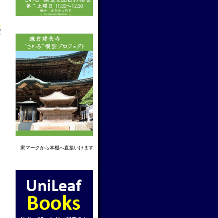
f
家マーク
から本棚へ直接いけます