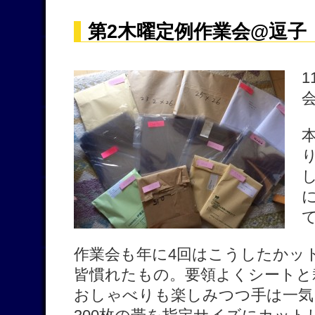
第2木曜定例作業会@逗子 
1
作業会も年に4回はこうしたかッ
皆慣れたもの。要領よくシートと
おしゃべりも楽しみつつ手は一気