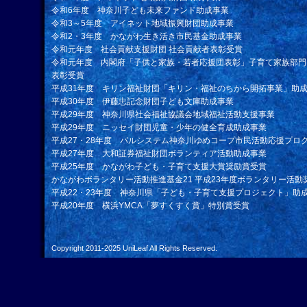
令和6年度 神奈川子ども未来ファンド助成事業
令和3～5年度 アイネット地域振興財団助成事業
令和2・3年度 かながわ生き活き市民基金助成事業
令和元年度 社会貢献支援財団 社会貢献者表彰受賞
令和元年度 内閣府「子供と家族・若者応援団表彰」子育て家族部門
表彰受賞
平成31年度 キリン福祉財団「キリン・福祉のちから開拓事業」助
平成30年度 伊藤忠記念財団子ども文庫助成事業
平成29年度 神奈川県社会福祉協議会地域福祉活動支援事業
平成29年度 ニッセイ財団児童・少年の健全育成助成事業
平成27・28年度 パルシステム神奈川ゆめコープ市民活動応援プロ
平成27年度 大和証券福祉財団ボランティア活動助成事業
平成25年度 かながわ子ども・子育て支援大賞奨励賞受賞
かながわボランタリー活動推進基金21 平成23年度ボランタリー活動
平成22・23年度 神奈川県「子ども・子育て支援プロジェクト」助
平成20年度 横浜YMCA「夢すくすく賞」特別賞受賞
Copyright 2011-2025
UniLeaf
All Rights Reserved.