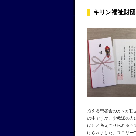
キリン福祉財団
抱える患者会の方々が目
の中ですが、少数派の人
は》と考えさせられるも
けられました。ユニリー