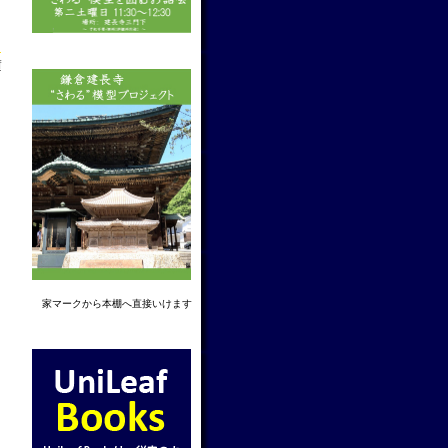
f
家マーク
から本棚へ直接いけます