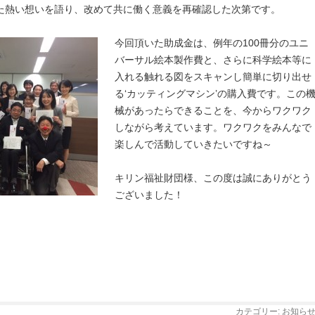
た熱い想いを語り、改めて共に働く意義を再確認した次第です。
今回頂いた助成金は、例
年の100冊分のユニ
バーサル絵本製作費と、さらに科学絵本等に
入れる触れる図をスキャンし簡単に切り出せ
る‘カッティングマシン’の購入費です。この
械があったらできることを、今からワクワク
しながら考えています。ワクワクをみんなで
楽しんで活動していきたいですね～
キリン福祉財団様、この度は誠にありがとう
ございました！
カテゴリー:
お知ら