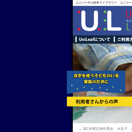
ユニバーサル絵本ライブラリー ユニリー
←
第2木曜定例作業会 ＠逗子 