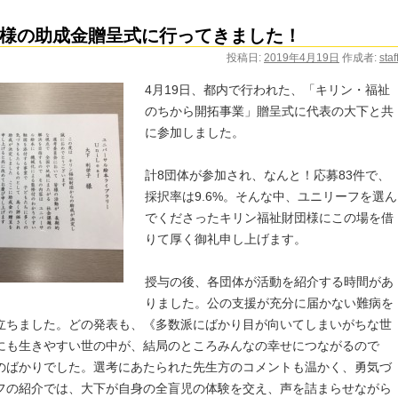
様の助成金贈呈式に行ってきました！
投稿日:
2019年4月19日
作成者:
staf
4月19日、都内で行われた、「キリン・福祉
のちから開拓事業」贈呈式に代表の大下と共
に参加しました。
計8団体が参加され、なんと！応募83件で、
採択率は9.6%。そんな中、ユニリーフを選ん
でくださったキリン福祉財団様にこの場を借
りて厚く御礼申し上げます。
授与の後、各団体が活動を紹介する時間があ
りました。公の支援が充分に届かない難病を
立ちました。どの発表も、《多数派にばかり目が向いてしまいがちな世
にも生きやすい世の中が、結局のところみんなの幸せにつながるので
のばかりでした。選考にあたられた先生方のコメントも温かく、勇気づ
フの紹介では、大下が自身の全盲児の体験を交え、声を詰まらせながら