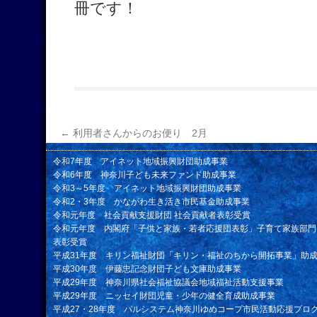
冊です！
←
利用者さんからのお便り 2月
令和7年度 アイネット地域振興財団助成事業
令和6年度 神奈川子ども未来ファンド助成事業
令和3～5年度 アイネット地域振興財団助成事業
令和2・3年度 かながわ生き活き市民基金助成事業
令和元年度 社会貢献支援財団 社会貢献者表彰受賞
令和元年度 内閣府「子供と家族・若者応援団表彰」子育て家族部門
表彰受賞
平成31年度 キリン福祉財団「キリン・福祉のちから開拓事業」助
平成30年度 伊藤忠記念財団子ども文庫助成事業
平成29年度 神奈川県社会福祉協議会地域福祉活動支援事業
平成29年度 ニッセイ財団児童・少年の健全育成助成事業
平成27・28年度 パルシステム神奈川ゆめコープ市民活動応援プロ