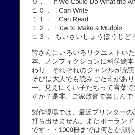
９． If We Could Do What the An
１０． I Can Write
１１． I Can Read
１２． How to Make a Mudpie
１３． ちいさいしょうぼうじど
皆さんにいろいろリクエストい
本、ノンフィクションに科学絵本
わり、それぞれのジャンルが充実
そびは大人でも読みごたえがあり
ー。見えにくい子たちって言葉で
すか？是非、ご家族皆で楽しんで
製作現場では、最近プリンターの
打ち出せません。またポーランド
です・・1000冊までは何とか頑