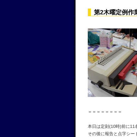
第2木曜定例作
＝＝＝＝＝＝＝＝
本日は定刻(10時)前に1
その後に報告と点字シー