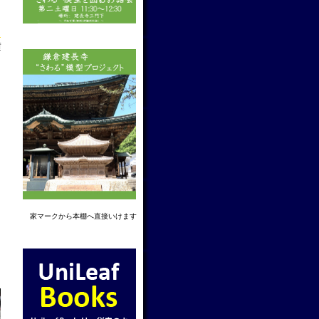
f
家マーク
から本棚へ直接いけます