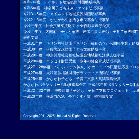
令和7年度 アイネット地域振興財団助成事業
令和6年度 神奈川子ども未来ファンド助成事業
令和3～5年度 アイネット地域振興財団助成事業
令和2・3年度 かながわ生き活き市民基金助成事業
令和元年度 社会貢献支援財団 社会貢献者表彰受賞
令和元年度 内閣府「子供と家族・若者応援団表彰」子育て家族部門
表彰受賞
平成31年度 キリン福祉財団「キリン・福祉のちから開拓事業」助
平成30年度 伊藤忠記念財団子ども文庫助成事業
平成29年度 神奈川県社会福祉協議会地域福祉活動支援事業
平成29年度 ニッセイ財団児童・少年の健全育成助成事業
平成27・28年度 パルシステム神奈川ゆめコープ市民活動応援プロ
平成27年度 大和証券福祉財団ボランティア活動助成事業
平成25年度 かながわ子ども・子育て支援大賞奨励賞受賞
かながわボランタリー活動推進基金21 平成23年度ボランタリー活動
平成22・23年度 神奈川県「子ども・子育て支援プロジェクト」助
平成20年度 横浜YMCA「夢すくすく賞」特別賞受賞
Copyright 2011-2025
UniLeaf
All Rights Reserved.