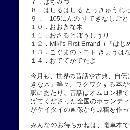
７．はちみつ
８．はしるはしる とっきゅうれ
９． 105にんの すてきなしごと
１０．おおきな木
１１．おさるとぼうしうり
１２．Miki’s First Erran
１３．こぐまのトコト きょうは
１４．おててがでたよ
今月も、世界の昔話や古典、自伝
きな木』等々、ワクワクする本が
訳にあたり、昔話はオムロン様で
げてくださった全国のボランティ
がケイタイの画像から原稿を作っ
みんなのお待ちかねは、電車本で