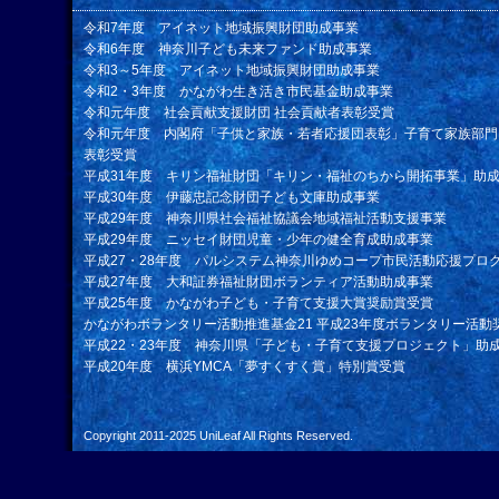
令和7年度 アイネット地域振興財団助成事業
令和6年度 神奈川子ども未来ファンド助成事業
令和3～5年度 アイネット地域振興財団助成事業
令和2・3年度 かながわ生き活き市民基金助成事業
令和元年度 社会貢献支援財団 社会貢献者表彰受賞
令和元年度 内閣府「子供と家族・若者応援団表彰」子育て家族部門
表彰受賞
平成31年度 キリン福祉財団「キリン・福祉のちから開拓事業」助
平成30年度 伊藤忠記念財団子ども文庫助成事業
平成29年度 神奈川県社会福祉協議会地域福祉活動支援事業
平成29年度 ニッセイ財団児童・少年の健全育成助成事業
平成27・28年度 パルシステム神奈川ゆめコープ市民活動応援プロ
平成27年度 大和証券福祉財団ボランティア活動助成事業
平成25年度 かながわ子ども・子育て支援大賞奨励賞受賞
かながわボランタリー活動推進基金21 平成23年度ボランタリー活動
平成22・23年度 神奈川県「子ども・子育て支援プロジェクト」助
平成20年度 横浜YMCA「夢すくすく賞」特別賞受賞
Copyright 2011-2025
UniLeaf
All Rights Reserved.