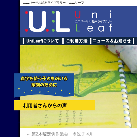
ユニバーサル絵本ライブラリー ユニリーフ
←
第2木曜定例作業会 ＠逗子 4月