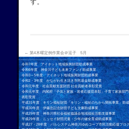
す。
←
第4木曜定例作業会＠逗子 5月
令和7年度 アイネット地域振興財団助成事業
令和6年度 神奈川子ども未来ファンド助成事業
令和3～5年度 アイネット地域振興財団助成事業
令和2・3年度 かながわ生き活き市民基金助成事業
令和元年度 社会貢献支援財団 社会貢献者表彰受賞
令和元年度 内閣府「子供と家族・若者応援団表彰」子育て家族部門
表彰受賞
平成31年度 キリン福祉財団「キリン・福祉のちから開拓事業」助
平成30年度 伊藤忠記念財団子ども文庫助成事業
平成29年度 神奈川県社会福祉協議会地域福祉活動支援事業
平成29年度 ニッセイ財団児童・少年の健全育成助成事業
平成27・28年度 パルシステム神奈川ゆめコープ市民活動応援プロ