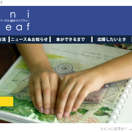
フ
コインに点字が！