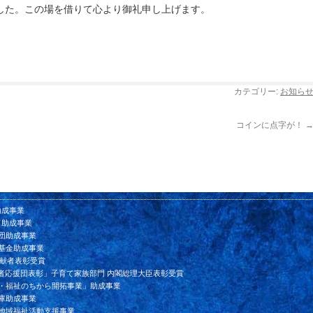
した。この場を借りて心より御礼申し上げます。
カテゴリー:
お知ら
コインに点字が！
助成事業
ド助成事業
団助成事業
基金助成事業
貢献者表彰受賞
者応援団表彰」子育て家族部門 内閣総理大臣表彰受賞
ン・福祉のちから開拓事業」助成事業
庫助成事業
会地域福祉活動支援事業