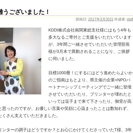
難うございました！
投稿日:
2017年3月30日
作成者:
staf
KDDI株式会社南関東総支社様にはもう4年も
多大なるご寄付とご支援をいただいています
が、3年間ご一緒させていただいた管理部長
様が3月末で異動されることになり、ご挨拶
に伺いました。
目標1000冊！にするにはどう進めたらよいか
のご指南はもとより、県主催の企業×NPOパ
ートナーシップミーティングでご一緒に登壇
させていただいたり、プリンターが壊れたと
いっては逗子まで来て下さったり。御背が高
と思ったのですが、お優しい言葉や笑顔に心温まったことは数知れず、
たくさん支えていただきました。
リンターの調子はどうですか？とお心にかけてくださっていたT様、3年