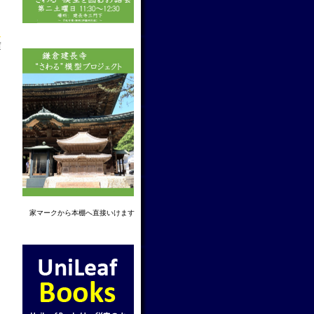
f
家マーク
から本棚へ直接いけます