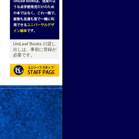
せ
UniLeaf Books の貸し
出しは、事前に登録が
必要です。
→