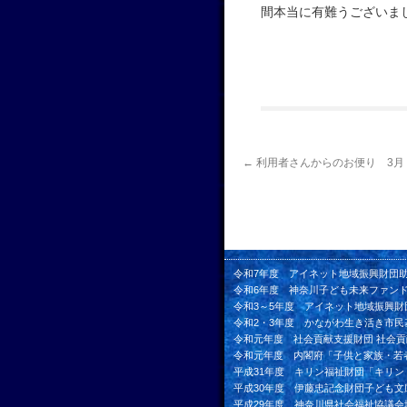
間本当に有難うございま
←
利用者さんからのお便り 3月
令和7年度 アイネット地域振興財団
令和6年度 神奈川子ども未来ファン
令和3～5年度 アイネット地域振興財
令和2・3年度 かながわ生き活き市民
令和元年度 社会貢献支援財団 社会
令和元年度 内閣府「子供と家族・若
平成31年度 キリン福祉財団「キリ
平成30年度 伊藤忠記念財団子ども文
平成29年度 神奈川県社会福祉協議