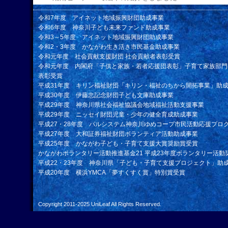
令和7年度 アイネット地域振興財団助成事業
令和6年度 神奈川子ども未来ファンド助成事業
令和3～5年度 アイネット地域振興財団助成事業
令和2・3年度 かながわ生き活き市民基金助成事業
令和元年度 社会貢献支援財団 社会貢献者表彰受賞
令和元年度 内閣府「子供と家族・若者応援団表彰」子育て家族部門
表彰受賞
平成31年度 キリン福祉財団「キリン・福祉のちから開拓事業」助
平成30年度 伊藤忠記念財団子ども文庫助成事業
平成29年度 神奈川県社会福祉協議会地域福祉活動支援事業
平成29年度 ニッセイ財団児童・少年の健全育成助成事業
平成27・28年度 パルシステム神奈川ゆめコープ市民活動応援プロ
平成27年度 大和証券福祉財団ボランティア活動助成事業
平成25年度 かながわ子ども・子育て支援大賞奨励賞受賞
かながわボランタリー活動推進基金21 平成23年度ボランタリー活動
平成22・23年度 神奈川県「子ども・子育て支援プロジェクト」助
平成20年度 横浜YMCA「夢すくすく賞」特別賞受賞
Copyright 2011-2025
UniLeaf
All Rights Reserved.