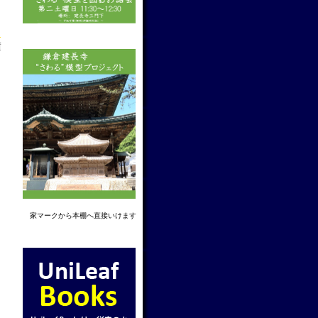
f
家マーク
から本棚へ直接いけます