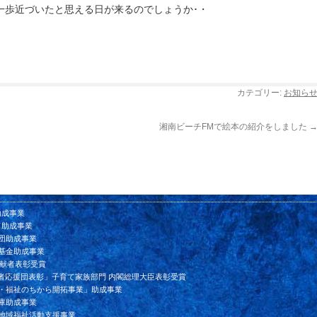
一歩近づいたと思える日が来るのでしょうか･・
カテゴリー:
お知ら
湘南ビーチFMで絵本の紹介をしました
助成事業
ド助成事業
団助成事業
基金助成事業
貢献者表彰受賞
者応援団表彰」子育て家族部門 内閣総理大臣表彰受賞
ン・福祉のちから開拓事業」助成事業
庫助成事業
会地域福祉活動支援事業