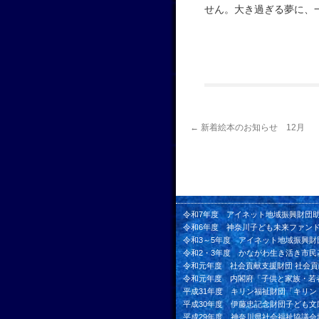
せん。大き過ぎる夢に、
←
新着絵本のお知らせ 12月
令和7年度 アイネット地域振興財団
令和6年度 神奈川子ども未来ファン
令和3～5年度 アイネット地域振興財
令和2・3年度 かながわ生き活き市民
令和元年度 社会貢献支援財団 社会
令和元年度 内閣府「子供と家族・若
平成31年度 キリン福祉財団「キリ
平成30年度 伊藤忠記念財団子ども文
平成29年度 神奈川県社会福祉協議