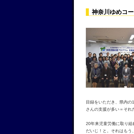
神奈川ゆめコー
目録をいただき、県内の
さんの支援が多い＝それ
20年来児童労働に取り
だいじ！と。それはもう