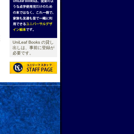
せ
UniLeaf Books の貸し
出しは、事前に登録が
必要です。
→